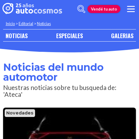
Vendé tu auto
Inicio
>
Editorial
>
Noticias
NOTICIAS
ESPECIALES
GALERIAS
Noticias del mundo
automotor
Nuestras noticias sobre tu busqueda de:
'Ateca'
Novedades