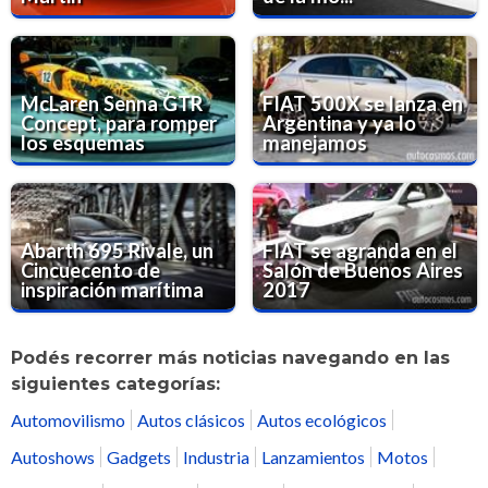
McLaren Senna GTR
FIAT 500X se lanza en
Concept, para romper
Argentina y ya lo
los esquemas
manejamos
Abarth 695 Rivale, un
FIAT se agranda en el
Cincuecento de
Salón de Buenos Aires
inspiración marítima
2017
Podés recorrer más noticias navegando en las
siguientes categorías:
Automovilismo
Autos clásicos
Autos ecológicos
Autoshows
Gadgets
Industria
Lanzamientos
Motos