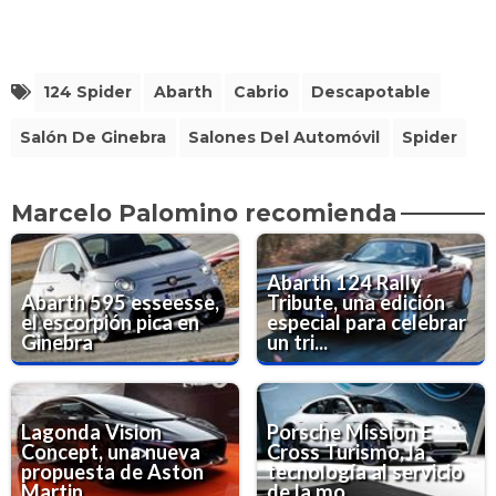
124 Spider
Abarth
Cabrio
Descapotable
Salón De Ginebra
Salones Del Automóvil
Spider
Marcelo Palomino recomienda
Abarth 124 Rally
Abarth 595 esseesse,
Tribute, una edición
el escorpión pica en
especial para celebrar
Ginebra
un tri...
Lagonda Vision
Porsche Mission E
Concept, una nueva
Cross Turismo, la
propuesta de Aston
tecnología al servicio
Martin
de la mo...