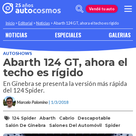
Vendé tu auto
Inicio
>
Editorial
>
Noticias
>
Abarth 124 GT, ahora el techo es rígido
NOTICIAS
ESPECIALES
GALERIAS
AUTOSHOWS
Abarth 124 GT, ahora el
techo es rígido
En Ginebra se presenta la versión más rápida
del 124 Spider.
Marcelo Palomino
| 1/3/2018
124 Spider
Abarth
Cabrio
Descapotable
Salón De Ginebra
Salones Del Automóvil
Spider