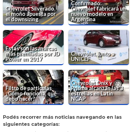
Confirmado:
Chevrolet Silverado,
Chevrolet fabricará un
el moño apuesta por
nuevo modelo en
el downsizing
Argentina
Estas son las marcas
más premiadas por JD
Chevrolet, junto a
Power en 2017
UNICEF
Chevrolet Onix y
Filtro de partículas
Prisma alcanzan las 3
¿Cómo funciona, qué
estrellas en Latin
debo hacer?
NCAP
Podés recorrer más noticias navegando en las
siguientes categorías: