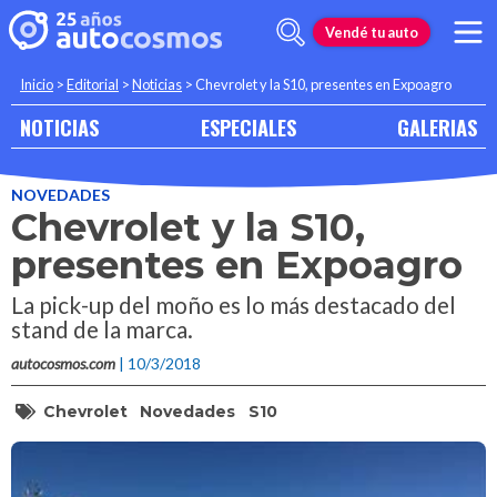
Vendé tu auto
Inicio
>
Editorial
>
Noticias
>
Chevrolet y la S10, presentes en Expoagro
NOTICIAS
ESPECIALES
GALERIAS
NOVEDADES
Chevrolet y la S10,
presentes en Expoagro
La pick-up del moño es lo más destacado del
stand de la marca.
autocosmos.com
| 10/3/2018
Chevrolet
Novedades
S10