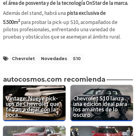
el área de posventa y de la tecnología OnStar de la marca.
Además del stand, habrá una
pista exclusiva de
2
5.500m
para probar la pick-up S10, acompañados de
pilotos profesionales, enfrentando una variedad de
pruebas y obstáculos que se asemejan al ámbito rural.
Chevrolet
Novedades
S10
autocosmos.com recomienda
Vintage: Nueve pick-
Chevrolet S10 lanza
ups de Chevrolet que
una edición ideal para
te van a dejar con la
los amantes de lo
boca...
oscuro