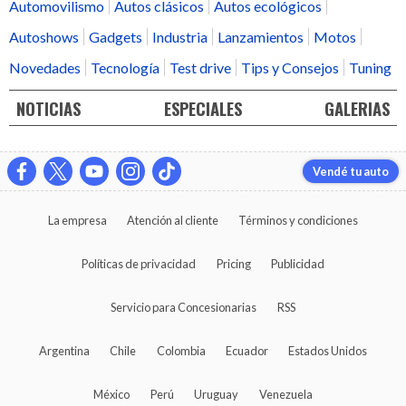
Automovilismo
Autos clásicos
Autos ecológicos
Autoshows
Gadgets
Industria
Lanzamientos
Motos
Novedades
Tecnología
Test drive
Tips y Consejos
Tuning
NOTICIAS
ESPECIALES
GALERIAS
Vendé tu auto
La empresa
Atención al cliente
Términos y condiciones
Políticas de privacidad
Pricing
Publicidad
Servicio para Concesionarias
RSS
Argentina
Chile
Colombia
Ecuador
Estados Unidos
México
Perú
Uruguay
Venezuela