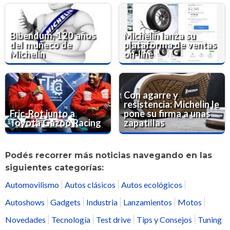
Bibendum, 120 años
Michelin lanza su
del muñeco de
plataforma de ventas
Michelin
on-line
Con agarre y
resistencia: Michelin le
Fric-Rot junto a
pone su firma a unas
Toyota Gazoo Racing
zapatillas
Podés recorrer más noticias navegando en las
siguientes categorías:
Automovilismo
Autos clásicos
Autos ecológicos
Autoshows
Gadgets
Industria
Lanzamientos
Motos
Novedades
Tecnología
Test drive
Tips y Consejos
Tuning