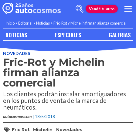
Vendé tu auto
Inicio
>
Editorial
>
Noticias
>
Fric-Rot y Michelin firman alianza comercial
NOTICIAS
ESPECIALES
GALERIAS
NOVEDADES
Fric-Rot y Michelin
firman alianza
comercial
Los clientes podrán instalar amortiguadores
en los puntos de venta de la marca de
neumáticos.
autocosmos.com
| 18/5/2018
Fric Rot
Michelin
Novedades