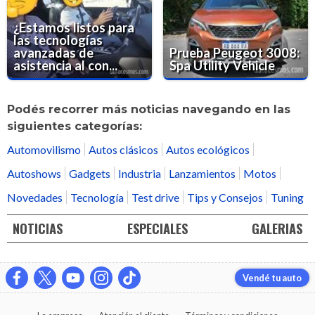
¿Estamos listos para
las tecnologías
avanzadas de
Prueba Peugeot 3008:
asistencia al con...
Spa Utility Vehicle
Podés recorrer más noticias navegando en las
siguientes categorías:
Automovilismo
Autos clásicos
Autos ecológicos
Autoshows
Gadgets
Industria
Lanzamientos
Motos
Novedades
Tecnología
Test drive
Tips y Consejos
Tuning
NOTICIAS
ESPECIALES
GALERIAS
Vendé tu auto