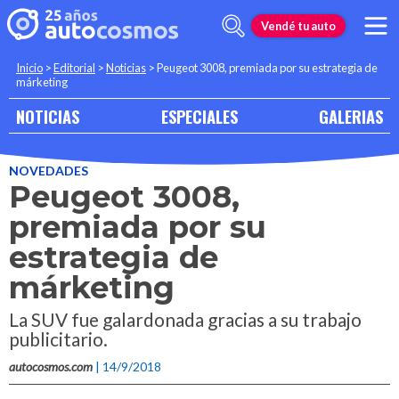
Vendé tu auto
Inicio
>
Editorial
>
Noticias
>
Peugeot 3008, premiada por su estrategia de
márketing
NOTICIAS
ESPECIALES
GALERIAS
NOVEDADES
Peugeot 3008,
premiada por su
estrategia de
márketing
La SUV fue galardonada gracias a su trabajo
publicitario.
autocosmos.com
| 14/9/2018