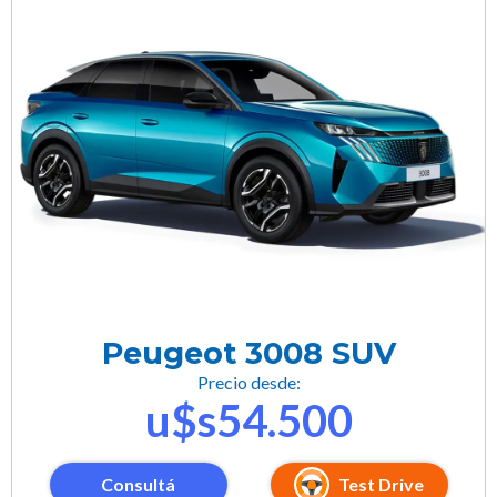
Peugeot 3008 SUV
Precio desde:
u$s54.500
Consultá
Test Drive