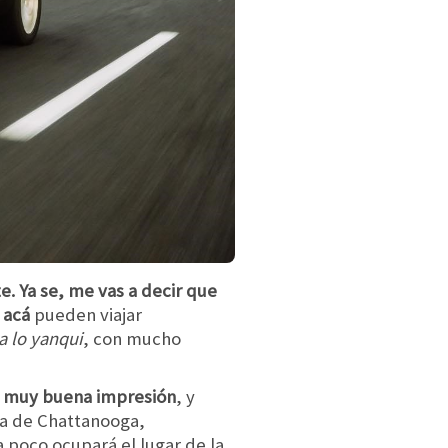
. Ya se, me vas a decir que
e acá
pueden viajar
a lo yanqui
, con mucho
ó muy buena impresión
, y
ta de Chattanooga,
poco ocupará el lugar de la