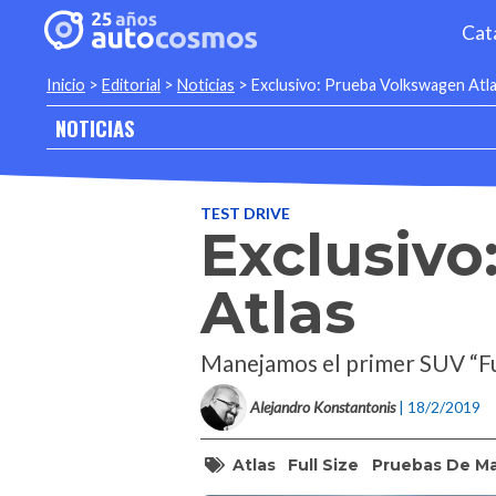
Cat
Inicio
>
Editorial
>
Noticias
>
Exclusivo: Prueba Volkswagen Atl
NOTICIAS
TEST DRIVE
Exclusiv
Atlas
Manejamos el primer SUV “Ful
Alejandro Konstantonis
| 18/2/2019
Atlas
Full Size
Pruebas De M