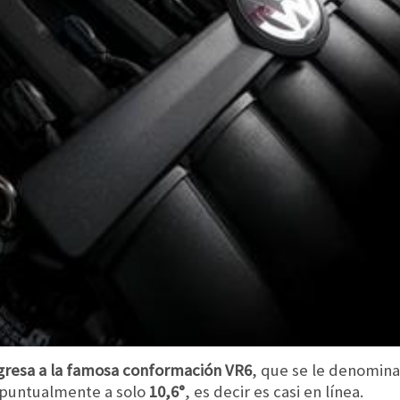
resa a la famosa conformación VR6
, que se le denomin
 cpuntualmente a solo
10,6°
, es decir es casi en línea.