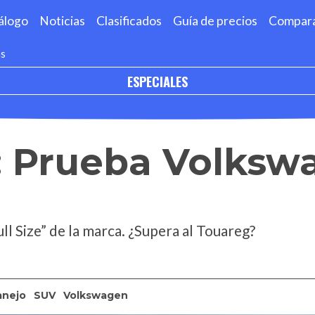
álogo
Noticias
Clasificados
Guía de precios
Compar
as
ESPECIALES
o: Prueba Volksw
l Size” de la marca. ¿Supera al Touareg?
anejo
SUV
Volkswagen