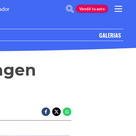
ador
Vendé tu auto
GALERIAS
agen