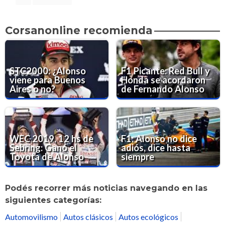
Corsanonline recomienda
STC2000: ¿Alonso
F1 Picante: Red Bull y
viene para Buenos
Honda se acordaron
Aires o no?
de Fernando Alonso
WEC 2019, 12 hs de
F1: Alonso no dice
Sebring: Ganó el
adiós, dice hasta
Toyota de Alonso
siempre
Podés recorrer más noticias navegando en las
siguientes categorías:
Automovilismo
Autos clásicos
Autos ecológicos