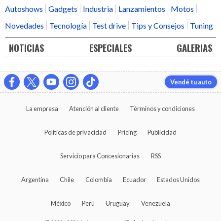
Autoshows
Gadgets
Industria
Lanzamientos
Motos
Novedades
Tecnología
Test drive
Tips y Consejos
Tuning
NOTICIAS
ESPECIALES
GALERIAS
Vendé tu auto
La empresa
Atención al cliente
Términos y condiciones
Políticas de privacidad
Pricing
Publicidad
Servicio para Concesionarias
RSS
Argentina
Chile
Colombia
Ecuador
Estados Unidos
México
Perú
Uruguay
Venezuela