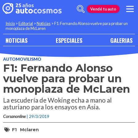
Vendé tu auto
Inicio
>
Editorial
>
Noticias
>
F1: Fernando Alonso vuelve para probar un
monoplaza de McLaren
NOTICIAS
ESPECIALES
GALERIAS
AUTOMOVILISMO
F1: Fernando Alonso
vuelve para probar un
monoplaza de McLaren
La escudería de Woking echa a mano al
asturiano para los ensayos en Asia.
Corsanonline
| 29/3/2019
F1
Mclaren