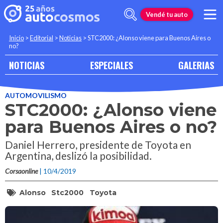
Vendé tu auto
Inicio
>
Editorial
>
Noticias
>
STC2000: ¿Alonso viene para Buenos Aires o
no?
NOTICIAS
ESPECIALES
GALERIAS
AUTOMOVILISMO
STC2000: ¿Alonso viene
para Buenos Aires o no?
Daniel Herrero, presidente de Toyota en
Argentina, deslizó la posibilidad.
Corsaonline
| 10/4/2019
Alonso
Stc2000
Toyota