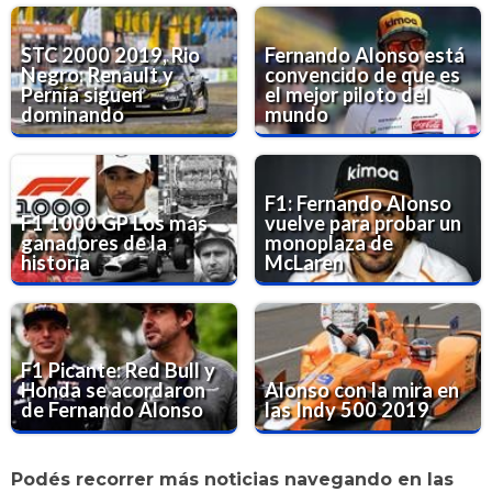
STC 2000 2019, Rio
Fernando Alonso está
Negro: Renault y
convencido de que es
Pernía siguen
el mejor piloto del
dominando
mundo
F1: Fernando Alonso
F1 1000 GP Los más
vuelve para probar un
ganadores de la
monoplaza de
historia
McLaren
F1 Picante: Red Bull y
Honda se acordaron
Alonso con la mira en
de Fernando Alonso
las Indy 500 2019
Podés recorrer más noticias navegando en las