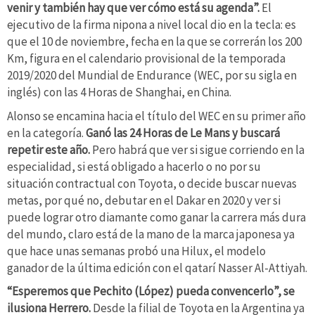
venir y también hay que ver cómo está su agenda”.
El
ejecutivo de la firma nipona a nivel local dio en la tecla: es
que el 10 de noviembre, fecha en la que se correrán los 200
Km, figura en el calendario provisional de la temporada
2019/2020 del Mundial de Endurance (WEC, por su sigla en
inglés) con las 4 Horas de Shanghai, en China.
Alonso se encamina hacia el título del WEC en su primer año
en la categoría.
Ganó las 24 Horas de Le Mans y buscará
repetir este año.
Pero habrá que ver si sigue corriendo en la
especialidad, si está obligado a hacerlo o no por su
situación contractual con Toyota, o decide buscar nuevas
metas, por qué no, debutar en el Dakar en 2020 y ver si
puede lograr otro diamante como ganar la carrera más dura
del mundo, claro está de la mano de la marca japonesa ya
que hace unas semanas probó una Hilux, el modelo
ganador de la última edición con el qatarí Nasser Al-Attiyah.
“Esperemos que Pechito (López) pueda convencerlo”, se
ilusiona Herrero.
Desde la filial de Toyota en la Argentina ya