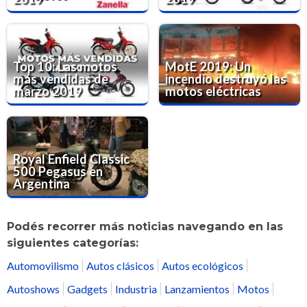
Top 10: Las motos
MotE 2019: Un
más vendidas de
incendio destruyó las
marzo 2019
motos eléctricas
Royal Enfield Classic
500 Pegasus en
Argentina
Podés recorrer más noticias navegando en las
siguientes categorías:
Automovilismo
Autos clásicos
Autos ecológicos
Autoshows
Gadgets
Industria
Lanzamientos
Motos