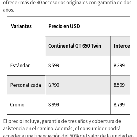
ofrecer más de 40 accesorios originales con garantía de dos
años.
Variantes
Precio en USD
Continental GT 650 Twin
Intercepto
Estándar
8.599
8.399
Personalizada
8.799
8.599
Cromo
8.999
8.799
El precio incluye, garantía de tres años y cobertura de
asistencia en el camino. Además, el consumidor podrá
acceder a una financiación del 50% del valor de la unidad en