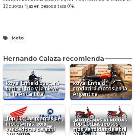
12 cuotas fijas en pesos a tasa 0%.
Moto
Hernando Calaza recomienda
Royal Enfield buscará
Royal Enfield
batir al frío y la nieve
producirá motos en la
en la Antártida
Argentina
Top 10: Las marcas de
motos más
Top 10: Las motos
vendedoras de abril
más vendidas de abril
2019
2019