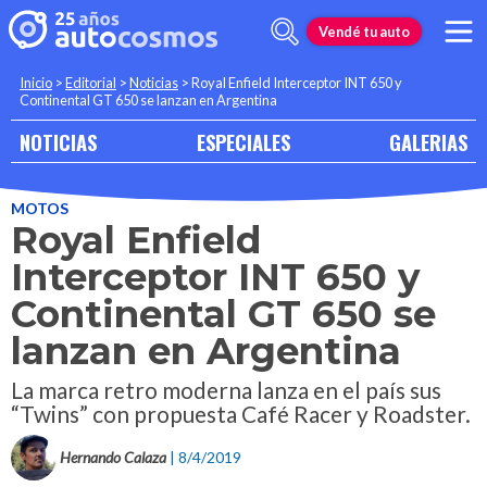
Vendé tu auto
Inicio
>
Editorial
>
Noticias
>
Royal Enfield Interceptor INT 650 y
Continental GT 650 se lanzan en Argentina
NOTICIAS
ESPECIALES
GALERIAS
MOTOS
Royal Enfield
Interceptor INT 650 y
Continental GT 650 se
lanzan en Argentina
La marca retro moderna lanza en el país sus
“Twins” con propuesta Café Racer y Roadster.
Hernando Calaza
| 8/4/2019