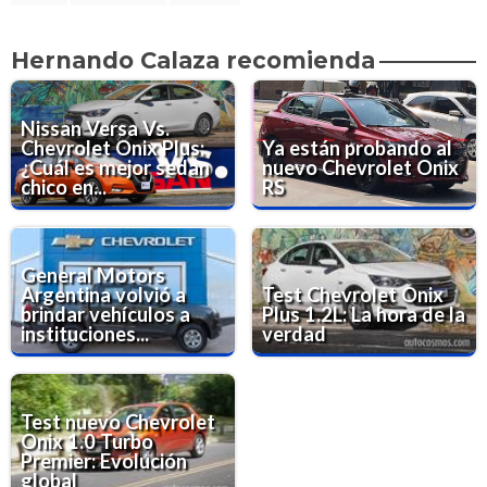
Hernando Calaza recomienda
Nissan Versa Vs.
Chevrolet Onix Plus:
Ya están probando al
¿Cuál es mejor sedan
nuevo Chevrolet Onix
chico en...
RS
General Motors
Argentina volvió a
Test Chevrolet Onix
brindar vehículos a
Plus 1.2L: La hora de la
instituciones...
verdad
Test nuevo Chevrolet
Onix 1.0 Turbo
Premier: Evolución
global