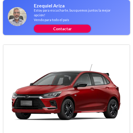
Ezequiel Ariza
Estoy para escucharte, busquemos juntos la mejor
opción!
Vendo para todo el país
Contactar