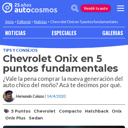
Vendé tu auto
Inicio
>
Editorial
>
Noticias
>
Chevrolet Onix en 5 puntos fundamentales
NOTICIAS
ESPECIALES
GALERIAS
TIPS Y CONSEJOS
Chevrolet Onix en 5
puntos fundamentales
¿Vale la pena comprar la nueva generación del
auto chico del moño? Acá te decimos por qué.
Hernando Calaza
| 14/4/2020
5 Puntos
Chevrolet
Compacto
Hatchback
Onix
Onix Plus
Sedan