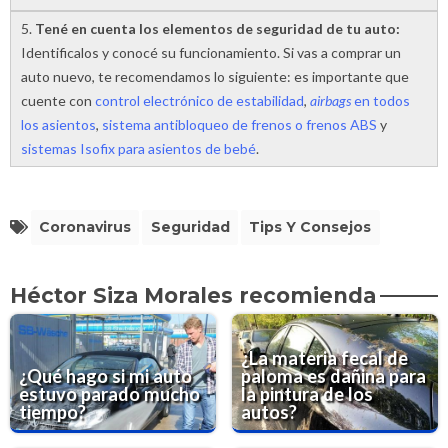
5.
Tené en cuenta los elementos de seguridad de tu auto:
Identificalos y conocé su funcionamiento. Si vas a comprar un
auto nuevo, te recomendamos lo siguiente: es importante que
cuente con
control electrónico de estabilidad
,
airbags
en todos
los asientos
,
sistema antibloqueo de frenos o frenos ABS
y
sistemas Isofix para asientos de bebé
.
Coronavirus
Seguridad
Tips Y Consejos
Héctor Siza Morales recomienda
¿La materia fecal de
¿Qué hago si mi auto
paloma es dañina para
estuvo parado mucho
la pintura de los
tiempo?
autos?