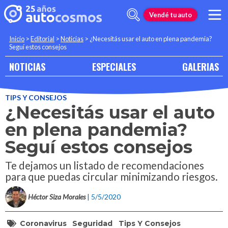
Vendé tu auto
Inicio
>
Editorial
>
Noticias
>
¿Necesitás usar el auto en plena pandemia?
Seguí estos consejos
NOTICIAS
ESPECIALES
GALERIAS
TIPS Y CONSEJOS
¿Necesitás usar el auto
en plena pandemia?
Seguí estos consejos
Te dejamos un listado de recomendaciones
para que puedas circular minimizando riesgos.
Héctor Siza Morales
| 5/5/2020
Coronavirus
Seguridad
Tips Y Consejos