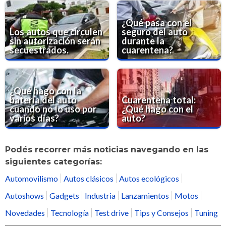
¿Qué pasa con el
Los autos que circulen
seguro del auto
sin autorización serán
durante la
secuestrados.
cuarentena?
¿Qué hago con la
batería del auto
Cuarentena total:
cuando no lo uso por
¿Qué hago con el
varios días?
auto?
Podés recorrer más noticias navegando en las
siguientes categorías:
Automovilismo
Autos clásicos
Autos ecológicos
Autoshows
Gadgets
Industria
Lanzamientos
Motos
Novedades
Tecnología
Test drive
Tips y Consejos
Tuning