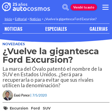
Vendé tu auto
Inicio
>
Editorial
>
Noticias
>
¿Vuelve la gigantesca Ford Excursion?
NOTICIAS
ESPECIALES
GALERIAS
NOVEDADES
¿Vuelve la gigantesca
Ford Excursion?
La marca del Óvalo patentó el nombre de la
SUV en Estados Unidos. ¿Será para
recuperarla o para evitar que sus rivales
utilicen la denominación?
Esaú Ponce
| 7/5/2020
Excursion
Ford
SUV