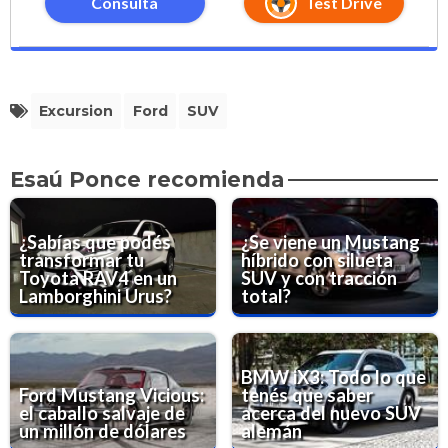
Consultá
Test Drive
Excursion
Ford
SUV
Esaú Ponce recomienda
¿Sabías que podés
¿Se viene un Mustang
transformar tu
híbrido con silueta
Toyota RAV4 en un
SUV y con tracción
Lamborghini Urus?
total?
BMW iX3: Todo lo que
Ford Mustang Vicious:
tenés que saber
el caballo salvaje de
acerca del nuevo SUV
un millón de dólares
alemán