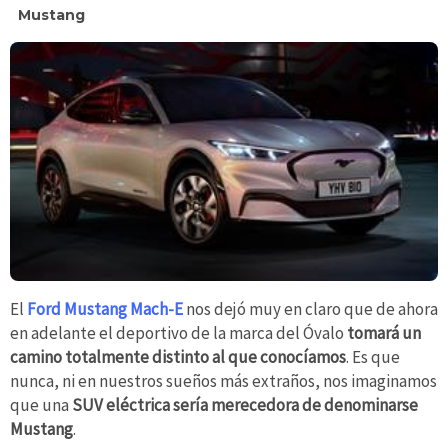
Mustang
El
Ford Mustang Mach-E
nos dejó muy en claro que de ahora
en adelante el deportivo de la marca del Óvalo
tomará un
camino totalmente distinto al que conocíamos
.
Es que
nunca, ni en nuestros sueños más extraños, nos imaginamos
que una
SUV eléctrica sería merecedora de denominarse
Mustang
.