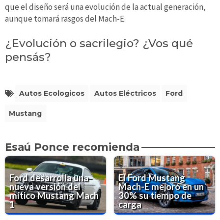
que el diseño será una evolución de la actual generación,
aunque tomará rasgos del Mach-E.
¿Evolución o sacrilegio? ¿Vos qué
pensás?
Autos Ecologicos
Autos Eléctricos
Ford
Mustang
Esaú Ponce recomienda
Ford desarrolla una
El Ford Mustang
nueva versión del
Mach-E mejoró en un
mítico Mustang Mach
30% su tiempo de
1
carga