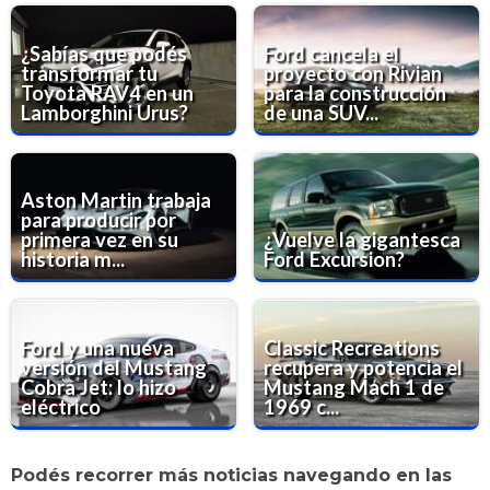
¿Sabías que podés
Ford cancela el
transformar tu
proyecto con Rivian
Toyota RAV4 en un
para la construcción
Lamborghini Urus?
de una SUV...
Aston Martin trabaja
para producir por
primera vez en su
¿Vuelve la gigantesca
historia m...
Ford Excursion?
Ford y una nueva
Classic Recreations
versión del Mustang
recupera y potencia el
Cobra Jet: lo hizo
Mustang Mach 1 de
eléctrico
1969 c...
Podés recorrer más noticias navegando en las