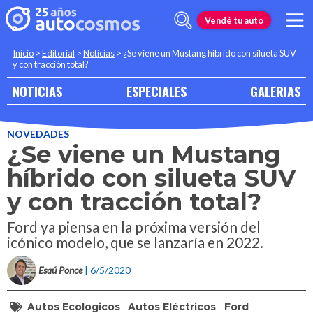
Vendé tu auto
Inicio
>
Editorial
>
Noticias
>
¿Se viene un Mustang híbrido con silueta SUV
y con tracción total?
NOTICIAS
ESPECIALES
GALERIAS
NOVEDADES
¿Se viene un Mustang
híbrido con silueta SUV
y con tracción total?
Ford ya piensa en la próxima versión del
icónico modelo, que se lanzaría en 2022.
Esaú Ponce
| 6/5/2020
Autos Ecologicos
Autos Eléctricos
Ford