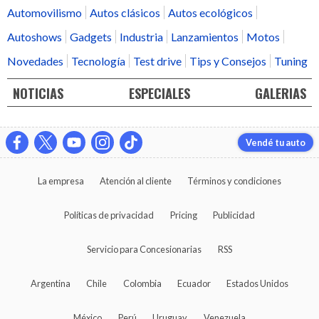
Automovilismo
Autos clásicos
Autos ecológicos
Autoshows
Gadgets
Industria
Lanzamientos
Motos
Novedades
Tecnología
Test drive
Tips y Consejos
Tuning
NOTICIAS
ESPECIALES
GALERIAS
Vendé tu auto
La empresa
Atención al cliente
Términos y condiciones
Políticas de privacidad
Pricing
Publicidad
Servicio para Concesionarias
RSS
Argentina
Chile
Colombia
Ecuador
Estados Unidos
México
Perú
Uruguay
Venezuela