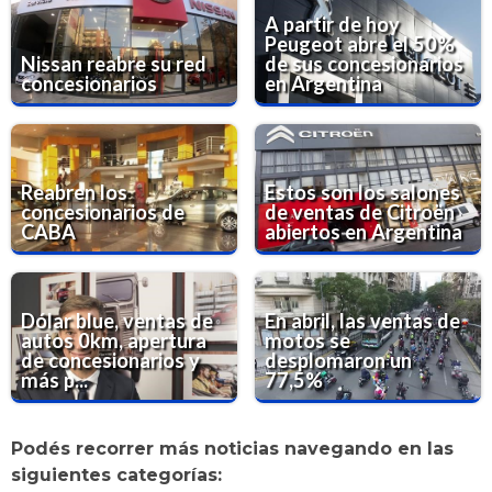
A partir de hoy
Peugeot abre el 50%
Nissan reabre su red
de sus concesionarios
concesionarios
en Argentina
Reabren los
Estos son los salones
concesionarios de
de ventas de Citroën
CABA
abiertos en Argentina
Dólar blue, ventas de
En abril, las ventas de
autos 0km, apertura
motos se
de concesionarios y
desplomaron un
más p...
77,5%
Podés recorrer más noticias navegando en las
siguientes categorías: