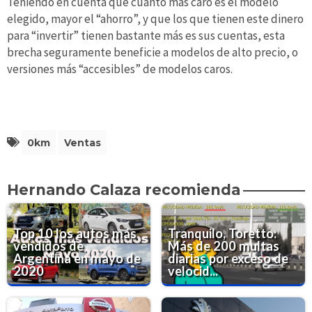
Teniendo en cuenta que cuanto más caro es el modelo
elegido, mayor el “ahorro”, y que los que tienen este dinero
para “invertir” tienen bastante más es sus cuentas, esta
brecha seguramente beneficie a modelos de alto precio, o
versiones más “accesibles” de modelos caros.
0km
Ventas
Hernando Calaza recomienda
Top 10 los autos más
Tranquilo, Toretto:
vendidos de
Más de 200 multas
Argentina en mayo de
diarias por exceso de
2020
velocid...