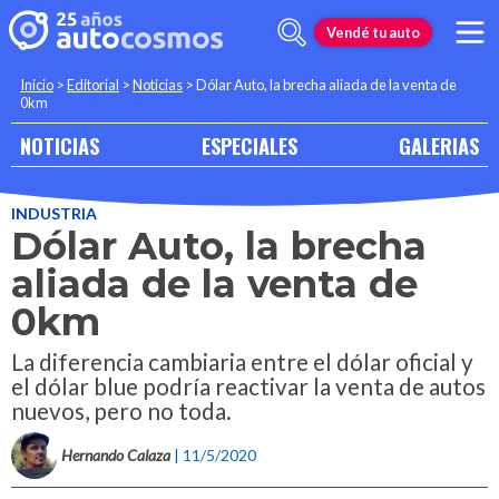
Vendé tu auto
Inicio
>
Editorial
>
Noticias
>
Dólar Auto, la brecha aliada de la venta de
0km
NOTICIAS
ESPECIALES
GALERIAS
INDUSTRIA
Dólar Auto, la brecha
aliada de la venta de
0km
La diferencia cambiaria entre el dólar oficial y
el dólar blue podría reactivar la venta de autos
nuevos, pero no toda.
Hernando Calaza
| 11/5/2020