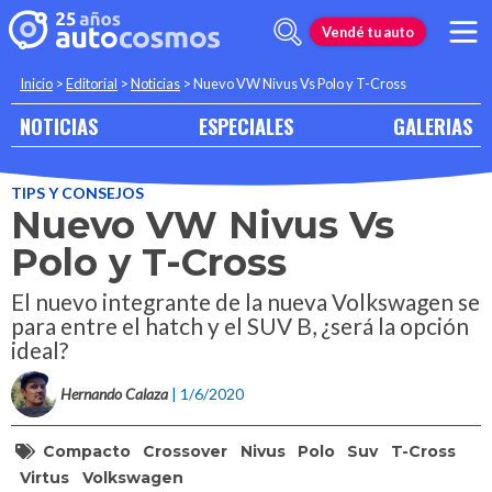
Vendé tu auto
Inicio
>
Editorial
>
Noticias
>
Nuevo VW Nivus Vs Polo y T-Cross
NOTICIAS
ESPECIALES
GALERIAS
TIPS Y CONSEJOS
Nuevo VW Nivus Vs
Polo y T-Cross
El nuevo integrante de la nueva Volkswagen se
para entre el hatch y el SUV B, ¿será la opción
ideal?
Hernando Calaza
| 1/6/2020
Compacto
Crossover
Nivus
Polo
Suv
T-Cross
Virtus
Volkswagen