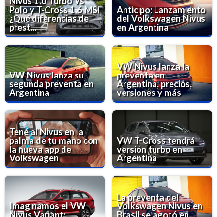
Nivus 1.0 Turbo Vs
Polo y T-Cross 1.6 MSi
Anticipo: Lanzamiento
¿Qué diferencias de
del Volkswagen Nivus
prest...
en Argentina
VW Nivus lanza la
VW Nivus lanza su
preventa en
segunda preventa en
Argentina, precios,
Argentina
versiones y más
Tené al Nivus en la
palma de tu mano con
VW T-Cross tendrá
la nueva app de
versión turbo en
Volkswagen
Argentina
La preventa del
Imaginamos el VW
Volkswagen Nivus en
Nivus Variant:
Brasil se agotó en