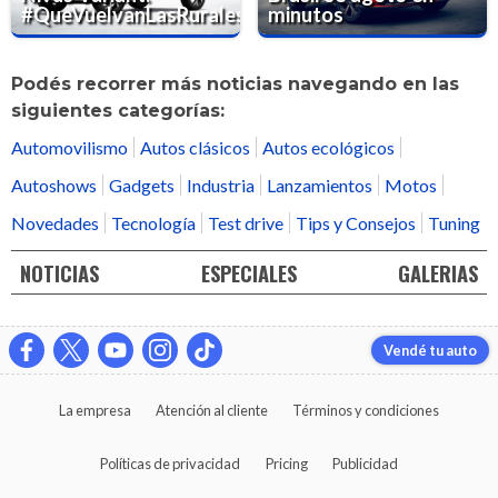
#QueVuelvanLasRurales
minutos
Podés recorrer más noticias navegando en las
siguientes categorías:
Automovilismo
Autos clásicos
Autos ecológicos
Autoshows
Gadgets
Industria
Lanzamientos
Motos
Novedades
Tecnología
Test drive
Tips y Consejos
Tuning
NOTICIAS
ESPECIALES
GALERIAS
Vendé tu auto
La empresa
Atención al cliente
Términos y condiciones
Políticas de privacidad
Pricing
Publicidad