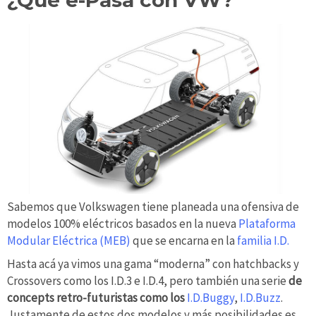
¿Qué e-Pasa con VW?
Sabemos que Volkswagen tiene planeada una ofensiva de
modelos 100% eléctricos basados en la nueva
Plataforma
Modular Eléctrica (MEB)
que se encarna en la
familia I.D.
Hasta acá ya vimos una gama “moderna” con hatchbacks y
Crossovers como los I.D.3 e I.D.4, pero también una serie
de
concepts retro-futuristas como los
I.D.Buggy
,
I.D.Buzz
.
Justamente de estos dos modelos y más posibilidades es