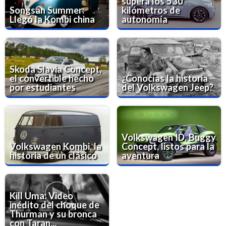
supera los 530
Songsan Summer:
kilómetros de
Llegó la Kombi china
autonomía
Skoda Slavia Concept,
el convertible hecho
¿Conocías la historia
por estudiantes
del Volkswagen Jeep?
Volkswagen ID. Buggy
Volkswagen Kombi, la
Concept, listos para la
historia de un clásico
aventura
Kill Uma: Video
inédito del choque de
Thurman y su bronca
con Taran...