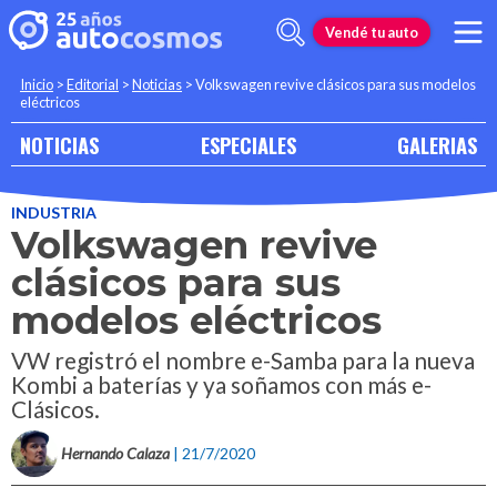
Vendé tu auto
Inicio
>
Editorial
>
Noticias
>
Volkswagen revive clásicos para sus modelos
eléctricos
NOTICIAS
ESPECIALES
GALERIAS
INDUSTRIA
Volkswagen revive
clásicos para sus
modelos eléctricos
VW registró el nombre e-Samba para la nueva
Kombi a baterías y ya soñamos con más e-
Clásicos.
Hernando Calaza
| 21/7/2020