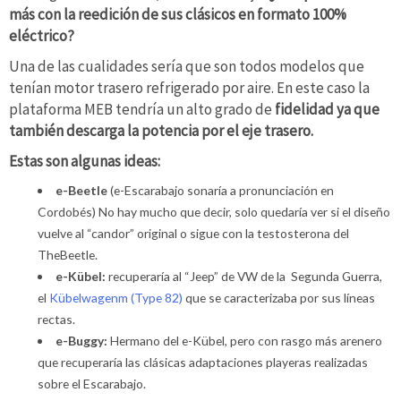
más con la reedición de sus clásicos en formato 100%
eléctrico?
Una de las cualidades sería que son todos modelos que
tenían motor trasero refrigerado por aire. En este caso la
plataforma MEB tendría un alto grado de
fidelidad ya que
también descarga la potencia por el eje trasero.
Estas son algunas ideas:
e-Beetle
(e-Escarabajo sonaría a pronunciación en
Cordobés) No hay mucho que decir, solo quedaría ver si el diseño
vuelve al “candor” original o sigue con la testosterona del
TheBeetle.
e-Kübel:
recuperaría al “Jeep” de VW de la Segunda Guerra,
el
Kübelwagenm (Type 82)
que se caracterizaba por sus líneas
rectas.
e-Buggy:
Hermano del e-Kübel, pero con rasgo más arenero
que recuperaría las clásicas adaptaciones playeras realizadas
sobre el Escarabajo.