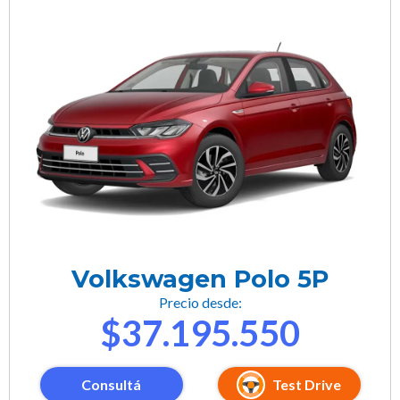
Volkswagen Polo 5P
Precio desde:
$37.195.550
Consultá
Test Drive