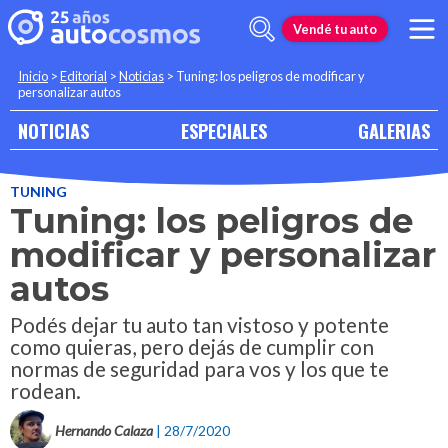
Vendé tu auto
Inicio
>
Editorial
>
Noticias
>
Tuning: los peligros de modificar y
personalizar autos
NOTICIAS
ESPECIALES
GALERIAS
TUNING
Tuning: los peligros de
modificar y personalizar
autos
Podés dejar tu auto tan vistoso y potente
como quieras, pero dejás de cumplir con
normas de seguridad para vos y los que te
rodean.
Hernando Calaza
| 28/7/2020