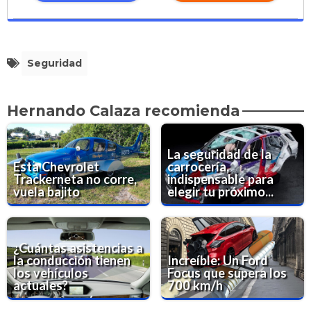
Seguridad
Hernando Calaza recomienda
La seguridad de la
Esta Chevrolet
carrocería,
Trackerneta no corre,
indispensable para
vuela bajito
elegir tu próximo...
¿Cuántas asistencias a
la conducción tienen
Increíble: Un Ford
los vehículos
Focus que supera los
actuales?
700 km/h