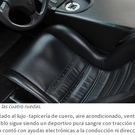
 las cuatro ruedas.
tado al lujo -tapicería de cuero, aire acondicionado, vent
ablo sigue siendo un deportivo pura sangre con tracción 
 contó con ayudas electrónicas a la conducción ni direcci