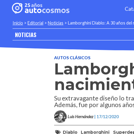
Cat
Inicio
>
Editorial
>
Noticias
>
Lamborghini Diablo: A 30 años del 
NOTICIAS
AUTOS CLÁSICOS
Lamborghi
nacimient
Su extravagante diseño lo tr
Además, fue por algunos años
Luis Hernández
| 17/12/2020
Diablo
Lamborghini
Superdep