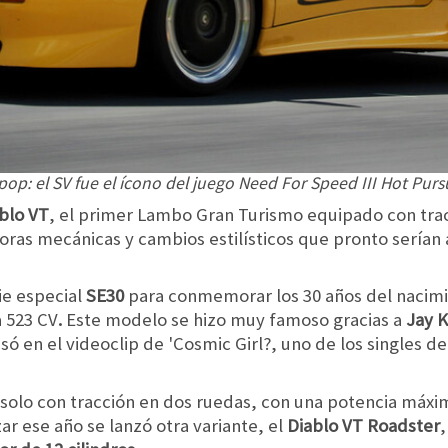
op: el SV fue el ícono del juego Need For Speed III Hot Pursu
blo VT
, el primer Lambo Gran Turismo equipado con trac
oras mecánicas y cambios estilísticos que pronto serían 
ie especial
SE30
para conmemorar los 30 años del nacim
 523 CV
.
Este modelo se hizo muy famoso gracias a
Jay 
usó en el videoclip de 'Cosmic Girl?, uno de los singles d
ó solo con tracción en dos ruedas, con una potencia máx
zar ese año se lanzó otra variante, el
Diablo VT Roadster