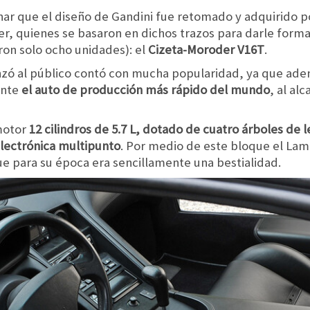
nar que el diseño de Gandini fue retomado y adquirido po
r, quienes se basaron en dichos trazos para darle forma
eron solo ocho unidades): el
Cizeta-Moroder V16T
.
anzó al público contó con mucha popularidad, ya que ade
ente
el auto de producción más rápido del mundo
, al al
 motor
12 cilindros de 5.7 L, dotado de cuatro árboles de 
 electrónica multipunto
. Por medio de este bloque el Lam
que para su época era sencillamente una bestialidad.