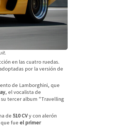
it.
ción en las cuatro ruedas.
adoptadas por la versión de
iento de Lamborghini, que
Kay
, el vocalista de
e su tercer album "Travelling
ima de
510 CV
y ​​con alerón
, que fue
el primer