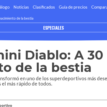
álogo
Noticias
Clasificados
Guía de precios
Compar
nacimiento de la bestia
ESPECIALES
ni Diablo: A 30
o de la bestia
ansformó en uno de los superdeportivos más dese
 el más rápido de todos.
ortivo