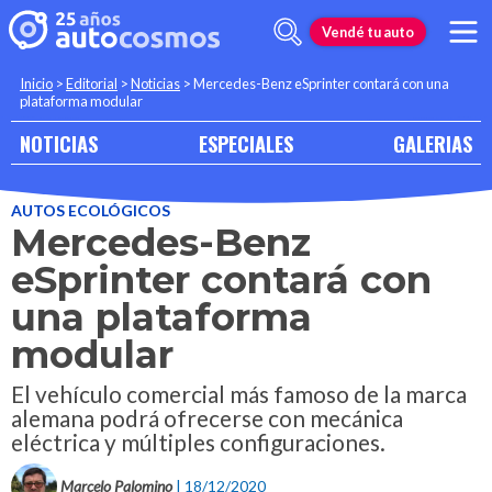
Vendé tu auto
Inicio
>
Editorial
>
Noticias
>
Mercedes-Benz eSprinter contará con una
plataforma modular
NOTICIAS
ESPECIALES
GALERIAS
AUTOS ECOLÓGICOS
Mercedes-Benz
eSprinter contará con
una plataforma
modular
El vehículo comercial más famoso de la marca
alemana podrá ofrecerse con mecánica
eléctrica y múltiples configuraciones.
Marcelo Palomino
| 18/12/2020