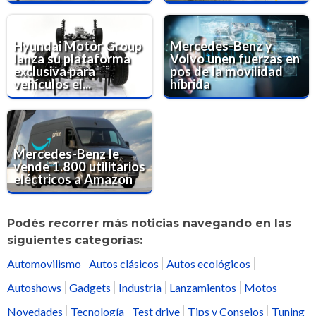
Hyundai Motor Group
Mercedes-Benz y
lanza su plataforma
Volvo unen fuerzas en
exclusiva para
pos de la movilidad
vehículos el...
híbrida
Mercedes-Benz le
vende 1.800 utilitarios
eléctricos a Amazon
Podés recorrer más noticias navegando en las
siguientes categorías:
Automovilismo
Autos clásicos
Autos ecológicos
Autoshows
Gadgets
Industria
Lanzamientos
Motos
Novedades
Tecnología
Test drive
Tips y Consejos
Tuning