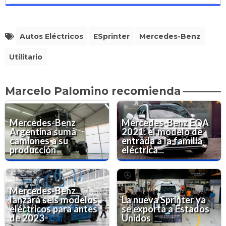
Autos Eléctricos
ESprinter
Mercedes-Benz
Utilitario
Marcelo Palomino recomienda
Mercedes-Benz
Mercedes-Benz EQA
Argentina suma
2021: el modelo de
camiones a su
entrada a la familia
producción
eléctrica...
Mercedes-Benz
lanzará seis modelos
La nueva Sprinter ya
eléctricos para antes
se exporta a Estados
de 2023
Unidos