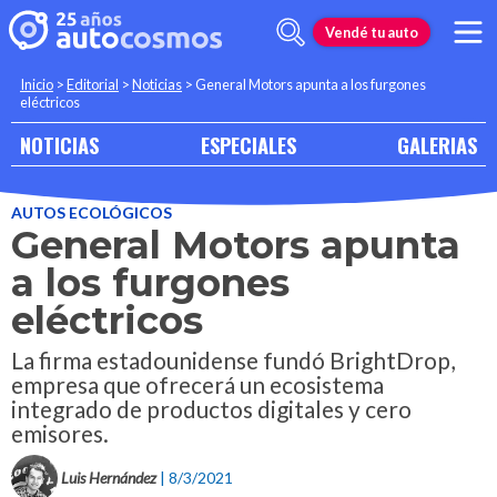
Vendé tu auto
Inicio
>
Editorial
>
Noticias
>
General Motors apunta a los furgones
eléctricos
NOTICIAS
ESPECIALES
GALERIAS
AUTOS ECOLÓGICOS
General Motors apunta
a los furgones
eléctricos
La firma estadounidense fundó BrightDrop,
empresa que ofrecerá un ecosistema
integrado de productos digitales y cero
emisores.
Luis Hernández
| 8/3/2021