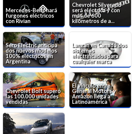
Chevrolet Silverado
Mercedes-Benz hará
será eléctrica y con
furgones eléctricos
más de 600
con Rivian
kilómetros de a...
Sero Electric anticipa
Lanzan en Canadá dos
dos nuevos modelos
sistemas
100% eléctricos en
electrificados para
Argentina
cualquier marca
El vínculo entre
Chevrolet Bolt superó
General Motors y
las 100.000 unidades
Amazon llega a
vendidas
Latinoamérica