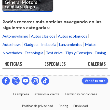
General Motors
cambia su logo
Podés recorrer más noticias navegando en las
siguientes categorías:
Automovilismo
Autos clásicos
Autos ecológicos
Autoshows
Gadgets
Industria
Lanzamientos
Motos
Novedades
Tecnología
Test drive
Tips y Consejos
Tuning
NOTICIAS
ESPECIALES
GALERIAS
Vendé tu auto
La empresa
Atención al cliente
Términos y condiciones
Políticas de privacidad
Pricing
Publicidad