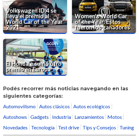
Volkswagen ID.4 se
lleva el premio al
Women's World Car
World Car of the Year
of the Year: Estos
2021
fueron los ganadores
El Honda e sumó otro
premio en Europa
Podés recorrer más noticias navegando en las
siguientes categorías:
Automovilismo
Autos clásicos
Autos ecológicos
Autoshows
Gadgets
Industria
Lanzamientos
Motos
Novedades
Tecnología
Test drive
Tips y Consejos
Tuning