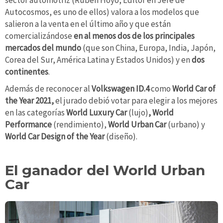
sector automotriz (Rubén Hoyo, Editor en Jefe de
Autocosmos, es uno de ellos) valora a los modelos que
salieron a la venta en el último año y que están
comercializándose
en al menos dos de los principales
mercados del mundo
(que son China, Europa, India, Japón,
Corea del Sur, América Latina y Estados Unidos) y en
dos
continentes
.
Además de reconocer al
Volkswagen ID.4
como
World Car of
the Year 2021,
el jurado debió votar para elegir a los mejores
en las categorías
World Luxury Car
(lujo)
, World
Performance
(rendimiento),
World Urban Car
(urbano) y
World Car Design of the Year
(diseño).
El ganador del World Urban
Car