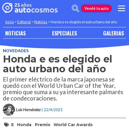
Vendé tu auto
Inicio
>
Editorial
>
Noticias
>
Honda e es elegido el auto urbano del año
NOTICIAS
ESPECIALES
GALERIAS
NOVEDADES
Honda e es elegido el
auto urbano del año
El primer eléctrico de la marca japonesa se
quedó con el World Urban Car of the Year,
premio que suma a su ya interesante palmarés
de condecoraciones.
Luis Hernández
| 22/4/2021
E
Honda
Premio
World Car Awards