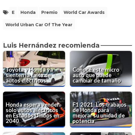
E
Honda
Premio
World Car Awards
World Urban Car Of The Year
Luis Hernández recomienda
Toyota y Honda ya
Conocé este micro
sienten la falta de
auto que puede
autos eléctricos
cambiar de tamaño
Honda espera vender
F1 2021: Los trabajos
solo autos eléctricos
de Honda para
en Estados Unidos en
mejorar su unidad de
2040
potencia