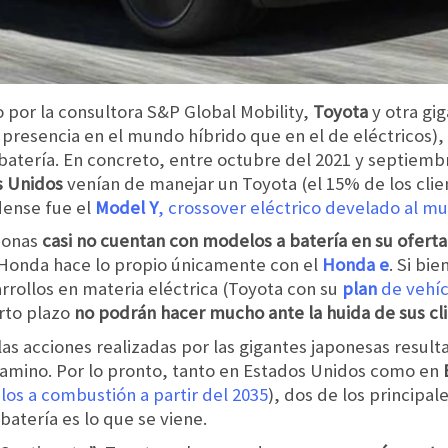
 por la consultora S&P Global Mobility,
Toyota
y otra gi
resencia en el mundo híbrido que en el de eléctricos), 
 batería. En concreto, entre octubre del 2021 y septiemb
s Unidos
venían de manejar un Toyota (el 15% de los clie
dense fue el
Model Y
, crossover eléctrico develado al m
iponas
casi no cuentan con modelos a batería en su oferta
Honda hace lo propio únicamente con el
Honda e
. Si bi
rrollos en materia eléctrica (Toyota con su
plan
de vehíc
orto plazo
no podrán hacer mucho ante la huida de sus cl
las acciones realizadas por las gigantes japonesas result
 camino. Por lo pronto, tanto en Estados Unidos como en
ulos a combustión a partir del 2035
), dos de los princip
batería es lo que se viene.