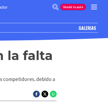
ador
Vendé tu auto
GALERIAS
la falta
os competidores, debido a