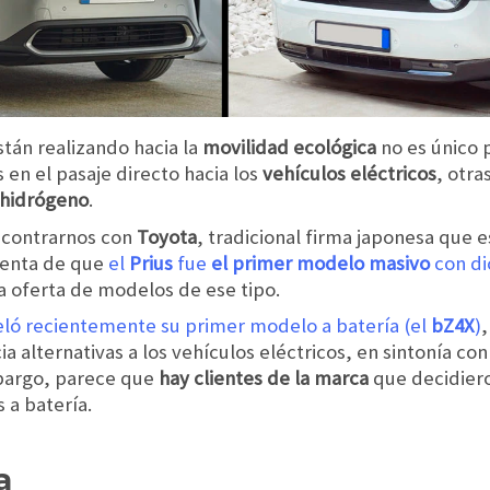
tán realizando hacia la
movilidad ecológica
no es único 
en el pasaje directo hacia los
vehículos eléctricos
, otra
hidrógeno
.
ncontrarnos con
Toyota
, tradicional firma japonesa que 
uenta de que
el
Prius
fue
el primer modelo masivo
con di
ta oferta de modelos de ese tipo.
ló recientemente su primer modelo a batería (el
bZ4X
)
,
a alternativas a los vehículos eléctricos, en sintonía co
bargo, parece que
hay clientes de la marca
que decidier
 a batería.
a