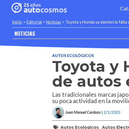
Cat
Inicio
>
Editorial
>
Noticias
>
Toyota y Honda ya sienten la falta 
NOTICIAS
AUTOS ECOLÓGICOS
Toyota y 
de autos 
Las tradicionales marcas jap
su poca actividad en la movili
Juan Manuel Cardozo
| 2/1/2023
Autos Ecologicos
Autos Elect