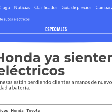
álogo
Noticias
Clasificados
Guía de precios
Compar
de autos eléctricos
ESPECIALES
Honda ya sienten 
eléctricos
onesas están perdiendo clientes a manos de nuev
dad a batería.
ricos
Honda
Toyota