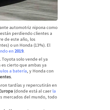
gante automotriz nipona como
están perdiendo clientes a
re de este año, los
ntes) o un Honda (13%). El
undo en
2019
.
. Toyota solo vende el ya
en es cierto que ambas ya
ulos a batería
, y Honda con
ientes
.
aron tardías y repercutirán en
Europa
(donde está al caer
la
ales mercados del mundo, todo