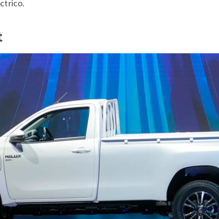
trico.
t