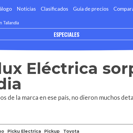
álogo
Noticias
Clasificados
Guía de precios
Compar
n Tailandia
ESPECIALES
lux Eléctrica so
dia
ños de la marca en ese país, no dieron muchos deta
no
Picku Electrica
Pickup
Toyota