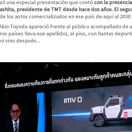
lizó una especial presentación que contó
con la presenci
ashita, presidente de TMT desde hace dos años. El seg
e los autos comercializados en ese país de aquí al 2030 
, Akio Toyoda apareció frente al público acompañado de
ros países lleva ese apellido), al piso, con llantas deport
vo vino después...