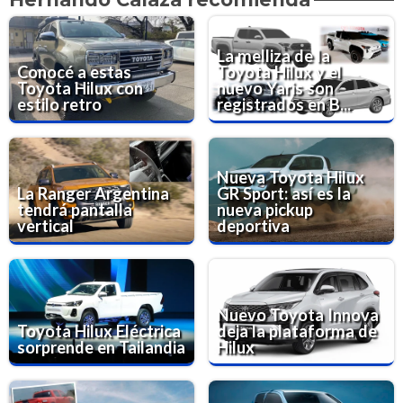
La melliza de la
Conocé a estas
Toyota Hilux y el
Toyota Hilux con
nuevo Yaris son
estilo retro
registrados en B...
Nueva Toyota Hilux
La Ranger Argentina
GR Sport: así es la
tendrá pantalla
nueva pickup
vertical
deportiva
Nuevo Toyota Innova
Toyota Hilux Eléctrica
deja la plataforma de
sorprende en Tailandia
Hilux