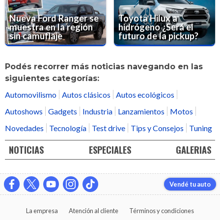
Nueva Ford Ranger se
Toyota Hilux a
muestra en la región
hidrógeno ¿Será el
sin camuflaje
futuro de la pickup?
Podés recorrer más noticias navegando en las
siguientes categorías:
Automovilismo
Autos clásicos
Autos ecológicos
Autoshows
Gadgets
Industria
Lanzamientos
Motos
Novedades
Tecnología
Test drive
Tips y Consejos
Tuning
NOTICIAS
ESPECIALES
GALERIAS
Vendé tu auto
La empresa
Atención al cliente
Términos y condiciones