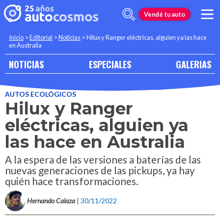
Vendé tu auto
Inicio
>
Editorial
>
Noticias
>
Hilux y Ranger eléctricas, alguien ya las hace
en Australia
NOTICIAS
ESPECIALES
GALERIAS
AUTOS ECOLÓGICOS
Hilux y Ranger
eléctricas, alguien ya
las hace en Australia
A la espera de las versiones a baterías de las
nuevas generaciones de las pickups, ya hay
quién hace transformaciones.
Hernando Calaza
| 30/11/2022