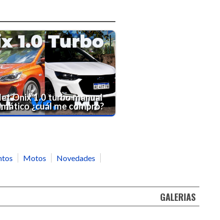
et Onix 1.0 turbo manual
omático ¿cuál me compro?
ntos
Motos
Novedades
GALERIAS