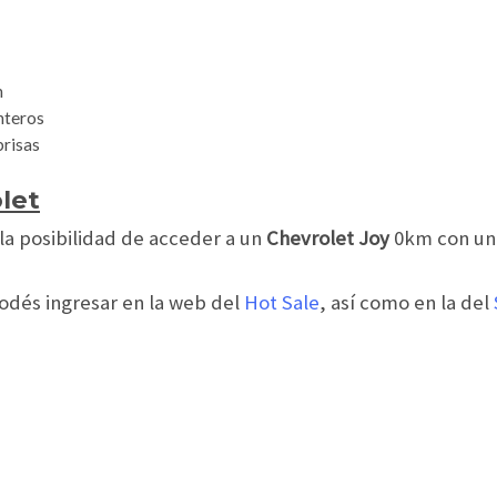
n
nteros
brisas
let
 la posibilidad de acceder a un
Chevrolet Joy
0km con u
podés ingresar en la web del
Hot Sale
, así como en la del