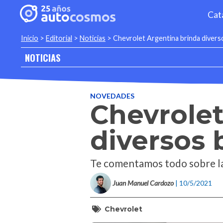
Cat
Inicio
>
Editorial
>
Noticias
>
Chevrolet Argentina brinda diverso
NOTICIAS
NOVEDADES
Chevrolet
diversos 
Te comentamos todo sobre la
Juan Manuel Cardozo
| 10/5/2021
Chevrolet