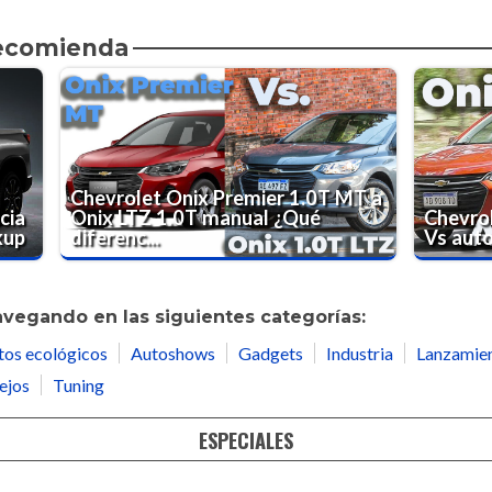
recomienda
Chevrolet Onix Premier 1.0T MT a
cia
Onix LTZ 1.0T manual ¿Qué
Chevrol
kup
diferenc...
Vs aut
avegando en las siguientes categorías:
tos ecológicos
Autoshows
Gadgets
Industria
Lanzamie
ejos
Tuning
ESPECIALES