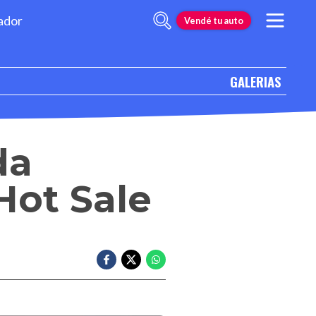
ador
Vendé tu auto
GALERIAS
da
Hot Sale