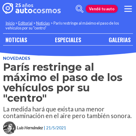
Vendé tu auto
Inicio
>
Editorial
>
Noticias
>
París restringe al máximo el paso de los
vehículos por su "centro"
NOTICIAS
ESPECIALES
GALERIAS
NOVEDADES
París restringe al
máximo el paso de los
vehículos por su
"centro"
La medida hará que exista una menor
contaminación en el aire pero también sonora.
Luis Hernández
| 21/5/2021