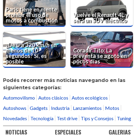
Paris tiene en mente
prohibir el uso de
Vuelve el Renault 4L y
motos a combustión
será un SUV eléctrico
¿De 0 a 320 km/h en
menos de 10
Coradir Tito: La
segundos? Sí, es
preventa se agotó en
posible
pocos días
Podés recorrer más noticias navegando en las
siguientes categorías:
Automovilismo
Autos clásicos
Autos ecológicos
Autoshows
Gadgets
Industria
Lanzamientos
Motos
Novedades
Tecnología
Test drive
Tips y Consejos
Tuning
NOTICIAS
ESPECIALES
GALERIAS