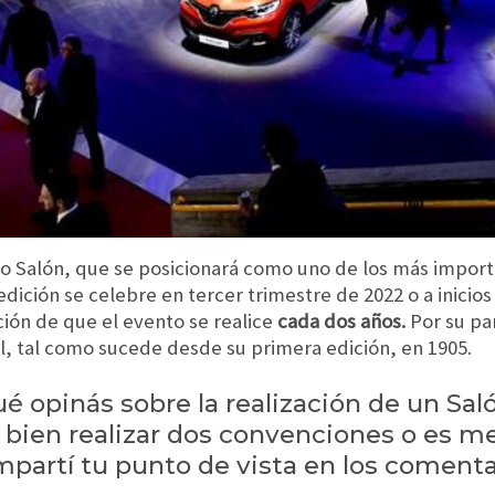
vo Salón, que se posicionará como uno de los más impor
dición se celebre en tercer trimestre de 2022 o a inicio
ción de que el evento se realice
cada dos años.
Por su par
, tal como sucede desde su primera edición, en 1905.
ué opinás sobre la realización de un Sa
bien realizar dos convenciones o es mej
artí tu punto de vista en los comenta