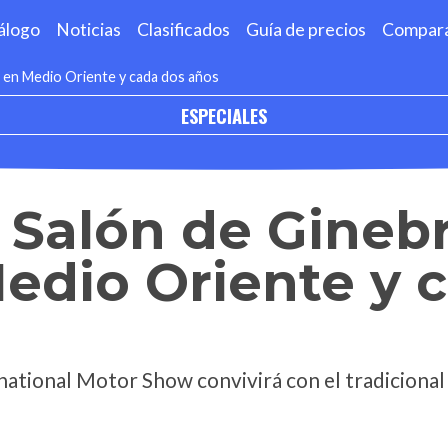
álogo
Noticias
Clasificados
Guía de precios
Compar
 en Medio Oriente y cada dos años
ESPECIALES
Salón de Ginebr
edio Oriente y 
tional Motor Show convivirá con el tradicional S