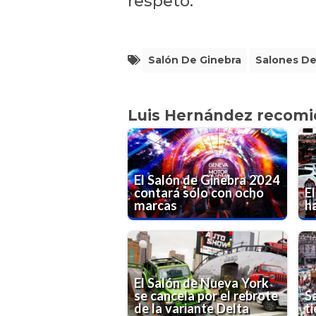
respeto.
Salón De Ginebra
Salones De
Luis Hernández recom
El Salón de Ginebra 2024
contará sólo con ocho
E
marcas
h
El Salón de Nueva York
se cancela por el rebrote
S
de la variante Delta
t