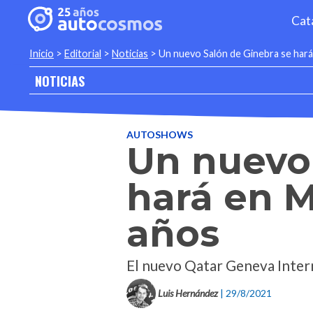
Cat
Inicio
>
Editorial
>
Noticias
>
Un nuevo Salón de Ginebra se hará
NOTICIAS
AUTOSHOWS
Un nuevo 
hará en M
años
El nuevo Qatar Geneva Interna
Luis Hernández
| 29/8/2021