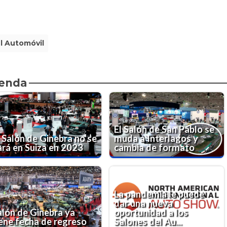
l Automóvil
ienda
El Salón de San Pablo se
l Salón de Ginebra no se
muda a Interlagos y
ará en Suiza en 2023
cambia de formato
La pandemia le puede
dar una nueva
alón de Ginebra ya
oportunidad a los
iene fecha de regreso
Salones del Au...