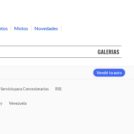
ntos
Motos
Novedades
GALERIAS
Vendé tu auto
Servicio para Concesionarias
RSS
ay
Venezuela