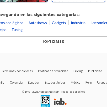
avegando en las siguientes categorías:
tos ecológicos
Autoshows
Gadgets
Industria
Lanzamie
ejos
Tuning
ESPECIALES
Términos y condiciones
Políticas de privacidad
Pricing
Publicidad
hile
Colombia
Ecuador
Estados Unidos
México
Perú
Urugu
© 1999 - 2026 Autocosmos.com | Todos los derechos