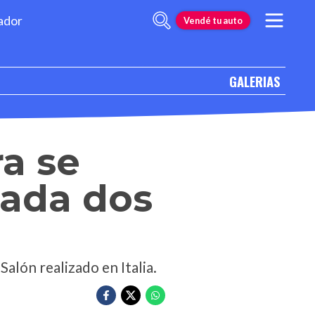
ador
Vendé tu auto
GALERIAS
a se
cada dos
alón realizado en Italia.