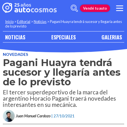
Vendé tu auto
Inicio
>
Editorial
>
Noticias
>
Pagani Huayra tendrá sucesor y llegaría antes
de lo previsto
NOTICIAS
ESPECIALES
GALERIAS
NOVEDADES
Pagani Huayra tendrá
sucesor y llegaría antes
de lo previsto
El tercer superdeportivo de la marca del
argentino Horacio Pagani traerá novedades
interesantes en su mecánica.
Juan Manuel Cardozo
| 27/10/2021