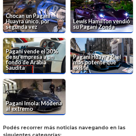
Chocan un Pagani
Huayra único, por
Lewis Hamilton vendió
segunda vez
su Pagani Zonda
Pagani vende el 30%
de su empresa a un
Pagani Huayra R, el
fondo de Arabia
más potente que
Saudita
existe
Pagani Imola: Módena
al extremo
Podés recorrer más noticias navegando en las
siguientes categorías: