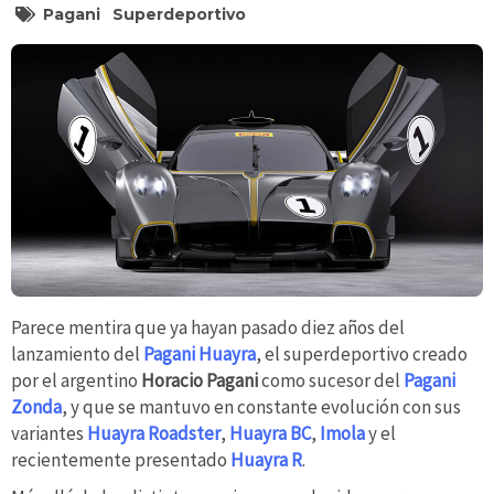
Pagani
Superdeportivo
Parece mentira que ya hayan pasado diez años del
lanzamiento del
Pagani Huayra
, el superdeportivo creado
por el argentino
Horacio Pagani
como sucesor del
Pagani
Zonda
, y que se mantuvo en constante evolución con sus
variantes
Huayra Roadster
,
Huayra BC
,
Imola
y el
recientemente presentado
Huayra R
.