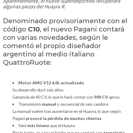
Aparentemente, el nuevo superdeportivo recuperará
algunas piezas del Huayra R.
Denominado provisoriamente con el
código
C10
, el nuevo Pagani contará
con varias novedades, según le
comentó el propio diseñador
argentino al medio italiano
QuattroRuote:
Motor AMG V12 6.0L actualizado
Su desarrollo duró seis años
Ganancia de 40 CV, lo que lo hará contar con
900 CV
aprox.
Transmisión
manual
o secuencial
de seis cambios
La manual vuelve tras ausentarse en el Huayra, lo que según
Pagani
provocó la pérdida de muchos clientes
Será
más liviano
que el Huayra
Por lo tanto, es casi un hecho que no contará con
tecnología