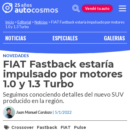
Vendé tu auto
Inicio
>
Editorial
>
Noticias
>
FIAT Fastback estaría impulsado por motores
1.0 y 1.3 Turbo
NOTICIAS
ESPECIALES
GALERIAS
NOVEDADES
FIAT Fastback estaría
impulsado por motores
1.0 y 1.3 Turbo
Seguimos conociendo detalles del nuevo SUV
producido en la región.
Juan Manuel Cardozo
| 5/1/2022
Crossover
Fastback
FIAT
Pulse