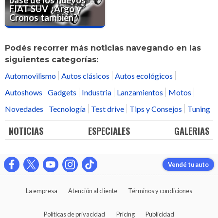
FIAT SUV ¿Argo y
Cronos también?
Podés recorrer más noticias navegando en las
siguientes categorías:
Automovilismo
Autos clásicos
Autos ecológicos
Autoshows
Gadgets
Industria
Lanzamientos
Motos
Novedades
Tecnología
Test drive
Tips y Consejos
Tuning
NOTICIAS
ESPECIALES
GALERIAS
Vendé tu auto
La empresa
Atención al cliente
Términos y condiciones
Políticas de privacidad
Pricing
Publicidad