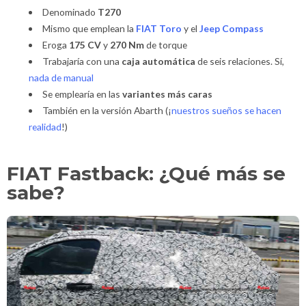
Denominado
T270
Mismo que emplean la
FIAT Toro
y el
Jeep Compass
Eroga
175 CV
y
270 Nm
de torque
Trabajaría con una
caja automática
de seis relaciones. Sí,
nada de manual
Se emplearía en las
variantes más caras
También en la versión Abarth (¡
nuestros sueños se hacen
realidad
!)
FIAT Fastback: ¿Qué más se
sabe?