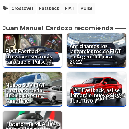
Crossover
Fastback
FIAT
Pulse
Juan Manuel Cardozo recomienda
Anticipamos los
FIAT Fastback
lanzamientos de FIAT
crossover será más
en Argentina para
caro que el Pulse
2022
Nuevo SUV FIAT
Fastback rueda
FIAT Fastback, así se
debajo de este
llamará el nuevo SUV
camuflaje
deportivo
Plataforma MLA, la
base de los nuevos