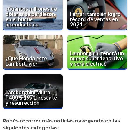
¿Cuántos millones de
dólares se perdieron
Ferrari también logró
en el buque
récord de ventas en
incendiado co...
2021
Lamborghini tendrá un
¿Qué Honda este
nuevo superdeportivo
LamborCivic?
y será eléctrico
Lamborghini Miura
P400 S 1971, rescate
y resurrección
Podés recorrer más noticias navegando en las
siguientes categorías: