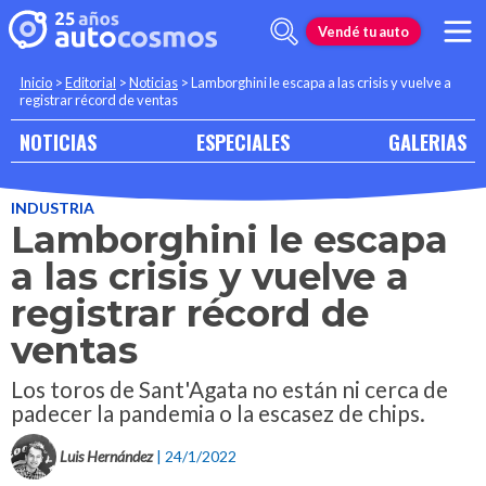
Vendé tu auto
Inicio
>
Editorial
>
Noticias
>
Lamborghini le escapa a las crisis y vuelve a
registrar récord de ventas
NOTICIAS
ESPECIALES
GALERIAS
INDUSTRIA
Lamborghini le escapa
a las crisis y vuelve a
registrar récord de
ventas
Los toros de Sant'Agata no están ni cerca de
padecer la pandemia o la escasez de chips.
Luis Hernández
| 24/1/2022