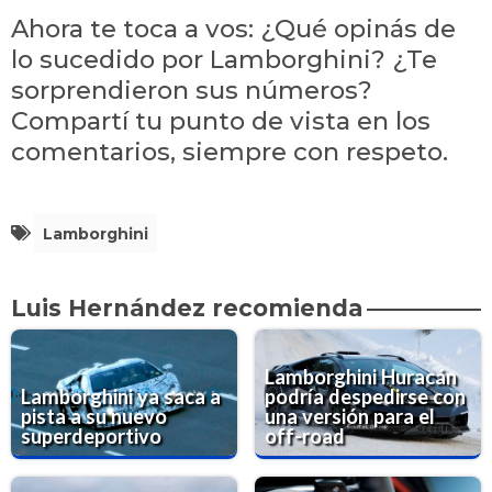
Ahora te toca a vos: ¿Qué opinás de
lo sucedido por Lamborghini? ¿Te
sorprendieron sus números?
Compartí tu punto de vista en los
comentarios, siempre con respeto.
Lamborghini
Luis Hernández recomienda
Lamborghini Huracán
Lamborghini ya saca a
podría despedirse con
pista a su nuevo
una versión para el
superdeportivo
off-road