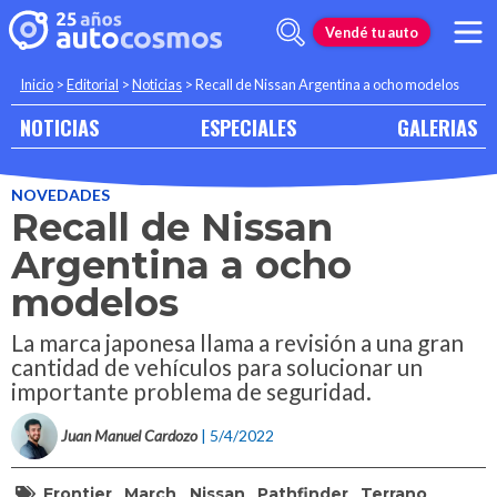
Vendé tu auto
Inicio
>
Editorial
>
Noticias
>
Recall de Nissan Argentina a ocho modelos
NOTICIAS
ESPECIALES
GALERIAS
NOVEDADES
Recall de Nissan
Argentina a ocho
modelos
La marca japonesa llama a revisión a una gran
cantidad de vehículos para solucionar un
importante problema de seguridad.
Juan Manuel Cardozo
| 5/4/2022
Frontier
March
Nissan
Pathfinder
Terrano