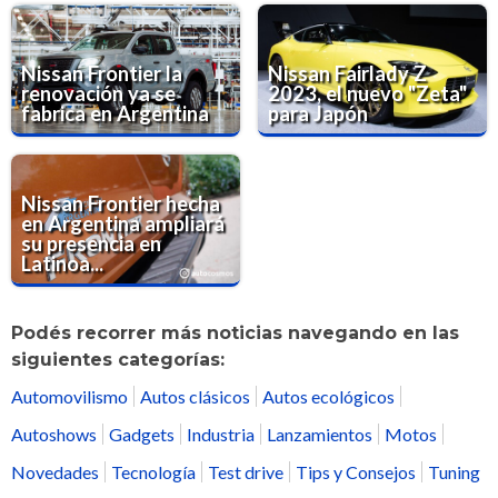
Nissan Frontier la
Nissan Fairlady Z
renovación ya se
2023, el nuevo "Zeta"
fabrica en Argentina
para Japón
Nissan Frontier hecha
en Argentina ampliará
su presencia en
Latinoa...
Podés recorrer más noticias navegando en las
siguientes categorías:
Automovilismo
Autos clásicos
Autos ecológicos
Autoshows
Gadgets
Industria
Lanzamientos
Motos
Novedades
Tecnología
Test drive
Tips y Consejos
Tuning