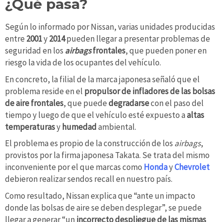
¿Qué pasa?
Según lo informado por Nissan, varias unidades producidas
entre
2001
y
2014
pueden llegar a presentar problemas de
seguridad en los
airbags
frontales
, que pueden poner en
riesgo la vida de los ocupantes del vehículo.
En concreto, la filial de la marca japonesa señaló que el
problema reside en el
propulsor de infladores de las bolsas
de aire frontales
, que puede
degradarse
con el paso del
tiempo y luego de que el vehículo esté expuesto a
altas
temperaturas
y
humedad
ambiental.
El problema es propio de la construcción de los
airbags
,
provistos por la firma japonesa Takata. Se trata del mismo
inconveniente por el que marcas como
Honda
y
Chevrolet
debieron realizar sendos recall en nuestro país.
Como resultado, Nissan explica que “ante un impacto
donde las bolsas de aire se deben desplegar”, se puede
llegar a generar “un
incorrecto despliegue de las mismas