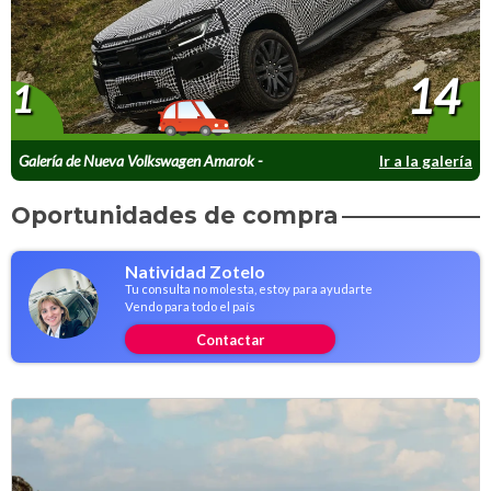
14
1
Galería de Nueva Volkswagen Amarok -
Ir a la galería
Adelantos
Oportunidades de compra
Natividad Zotelo
Tu consulta no molesta, estoy para ayudarte
Vendo para todo el país
Contactar