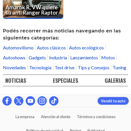
Amarok R, VW quiere
su anti Ranger Raptor
Podés recorrer más noticias navegando en las
siguientes categorías:
Automovilismo
Autos clásicos
Autos ecológicos
Autoshows
Gadgets
Industria
Lanzamientos
Motos
Novedades
Tecnología
Test drive
Tips y Consejos
Tuning
NOTICIAS
ESPECIALES
GALERIAS
Vendé tu auto
La empresa
Atención al cliente
Términos y condiciones
Políticas de privacidad
Pricing
Publicidad