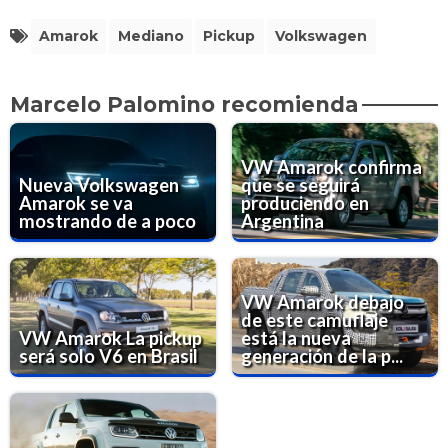
Amarok
Mediano
Pickup
Volkswagen
Marcelo Palomino recomienda
VW Amarok confirma
Nueva Volkswagen
que se seguirá
Amarok se va
produciendo en
mostrando de a poco
Argentina
VW Amarok debajo
de este camuflaje
VW Amarok La pickup
está la nueva
será solo V6 en Brasil
generación de la p...