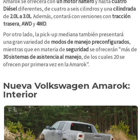
Amarok se ofrecerá con
un motor naftero
y hasta
cuatro
Diésel
diferentes, de cuatro a seis cilindros y una
cilindrada
de
2.0L a 3.0L
. Además, contará con versiones con
tracción
trasera
,
AWD
y
4WD
.
Por otro lado, la pick-up mediana también presentará
una gran variedad de
modos de manejo preconfigurados
,
mientras que en materia de
seguridad
se ofrecerán "más de
30 sistemas de asistencia al manejo
, de los cuales 20 se
ofrecen por primera vez en la Amarok".
Nueva Volkswagen Amarok:
Interior