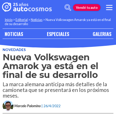
Vendé tu auto
Inicio
>
Editorial
>
Noticias
>
Nueva Volkswagen Amarok ya está en el final
de su desarrollo
NOTICIAS
ESPECIALES
GALERIAS
NOVEDADES
Nueva Volkswagen
Amarok ya está en el
final de su desarrollo
La marca alemana anticipa más detalles de la
camioneta que se presentará en los próximos
meses.
Marcelo Palomino
| 26/4/2022