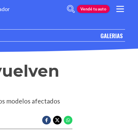
ador
Vendé tu auto
GALERIAS
 vuelven
los modelos afectados