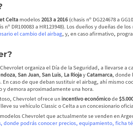
?
et Celta
modelos
2013 a 2016
(chasis nº DG224678 a GG10
is nº DR100083 a HR123948). Los dueños y dueñas de lo
esario el cambio del airbag
, y, en caso afirmativo, prog
er?
 Chevrolet organiza el Día de la Seguridad, a llevarse a 
ndoza
,
San
Juan
,
San Luis
,
La Rioja
y
Catamarca
, donde 
. En caso de que deban sustituir el airbag, ahí mismo co
uito y demora aproximadamente una hora.
toso, Chevrolet ofrece un
incentivo económico
de
$5.00
lleve su vehículo Classic o Celta a un concesionario oficia
s modelos Chevrolet que actualmente se venden en Arg
s
, donde podrás conocer precios, equipamiento, ficha t