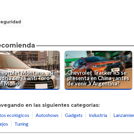
Seguridad
recomienda
hevrolet Montana, así
Chevrolet Tracker RS se
dría ser la anti Toro
presenta en China ¿antes
el Moño
de venir a Argentina?
avegando en las siguientes categorías:
tos ecológicos
Autoshows
Gadgets
Industria
Lanzamie
ejos
Tuning