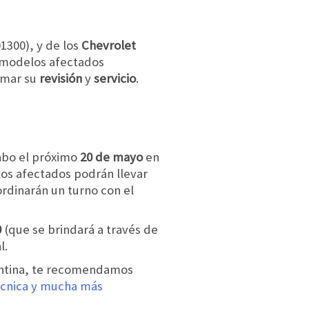
1300), y de los
Chevrolet
s modelos afectados
ramar su
revisión
y
servicio
.
cabo el próximo
20 de mayo
en
los afectados podrán llevar
ordinarán un turno con el
0
(que se brindará a través de
l.
entina, te recomendamos
écnica y mucha más