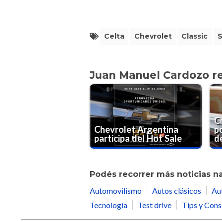
Celta
Chevrolet
Classic
Juan Manuel Cardozo 
C
Chevrolet Argentina
po
participa del Hot Sale
d
Podés recorrer más noticias n
Automovilismo
Autos clásicos
Au
Tecnología
Test drive
Tips y Cons