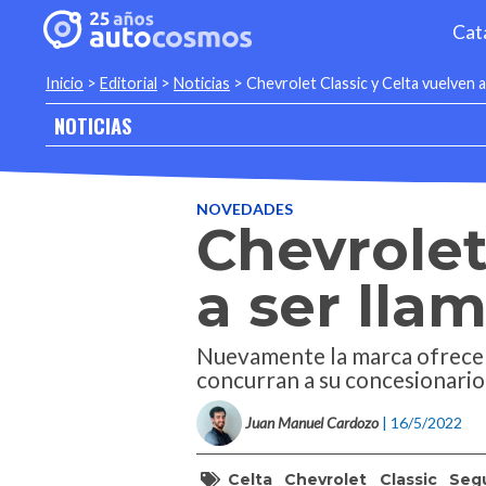
Cat
Inicio
>
Editorial
>
Noticias
>
Chevrolet Classic y Celta vuelven a
NOTICIAS
NOVEDADES
Chevrolet
a ser lla
Nuevamente la marca ofrece 
concurran a su concesionario
Juan Manuel Cardozo
| 16/5/2022
Celta
Chevrolet
Classic
Seg