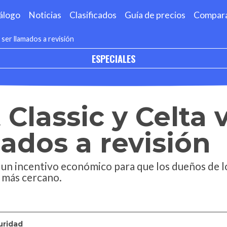
álogo
Noticias
Clasificados
Guía de precios
Compar
 ser llamados a revisión
ESPECIALES
 Classic y Celta
mados a revisión
un incentivo económico para que los dueños de 
 más cercano.
uridad