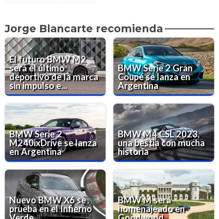
Jorge Blancarte recomienda
El futuro BMW M2
será el último
BMW Serie 2 Gran
deportivo de la marca
Coupé se lanza en
sin impulso e...
Argentina
BMW Serie 2
BMW M4 CSL 2023,
M240ixDrive se lanza
una bestia con mucha
en Argentina
historia
Nuevo BMW X6 se
BMW M será
prueba en el Infierno
homenajeado en
Verde
Goodwood