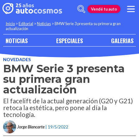
Vendé tu auto
Inicio
>
Editorial
>
Noticias
>
BMW Serie 3 presenta su primera gran
actualización
NOTICIAS
ESPECIALES
GALERIAS
NOVEDADES
BMW Serie 3 presenta
su primera gran
actualización
El facelift de la actual generación (G20 y G21)
retoca la estética, pero pone al día la
tecnología.
Jorge Blancarte
| 19/5/2022