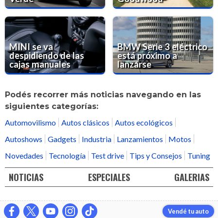
MINI se va
BMW Serie 3 eléctrico
despidiendo de las
está próximo a
cajas manuales
lanzarse
Podés recorrer más noticias navegando en las
siguientes categorías:
Automovilismo
Autos clásicos
Autos ecológicos
Autoshows
Gadgets
Industria
Lanzamientos
Motos
Novedades
Tecnología
Test drive
Tips y Consejos
Tuning
NOTICIAS
ESPECIALES
GALERIAS
Vendé tu auto