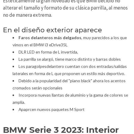
Estéticamente la gran novedad es que BMW decidió no
alterar el tamaño y formato de su clásica parrilla, al menos
no de manera extrema.
En el diseño exterior aparece
Faros delanteros más delgados
, muy parecidos a los que
vimos en el BMW i3 eDrive35L
DLR LED en forma de L invertida,
La parrilla se alargó, tiene marco distinto y barras dobles
Los paragolpesdelantero cuentan con dos entradas/salidas
laterales en forma de L que proponen un estilo más deportivo.
Debido a la popularidad del "piano black" ahora los acentos
cromados serán opcionales
Incorpora nuevas llantas de aluminio y la gama de colores se
amplía.
Apaprcen nuevos paquetes M Sport
BMW Serie 3 2023: Interior