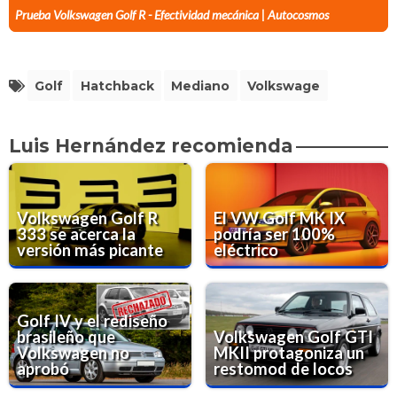
Prueba Volkswagen Golf R - Efectividad mecánica | Autocosmos
Golf
Hatchback
Mediano
Volkswage
Luis Hernández recomienda
Volkswagen Golf R
El VW Golf MK IX
333 se acerca la
podría ser 100%
versión más picante
eléctrico
Golf IV y el rediseño
brasileño que
Volkswagen Golf GTI
Volkswagen no
MKII protagoniza un
aprobó
restomod de locos