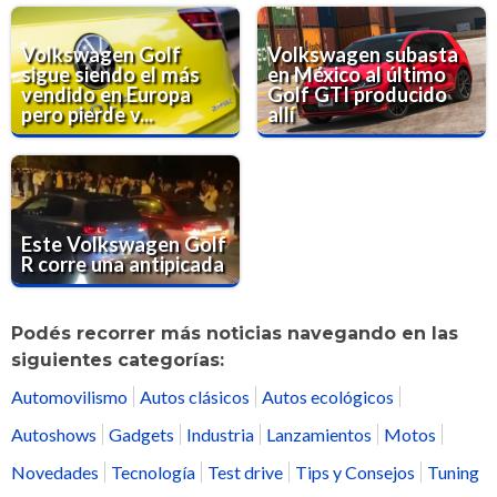
Volkswagen Golf
Volkswagen subasta
sigue siendo el más
en México al último
vendido en Europa
Golf GTI producido
pero pierde v...
allí
Este Volkswagen Golf
R corre una antipicada
Podés recorrer más noticias navegando en las
siguientes categorías:
Automovilismo
Autos clásicos
Autos ecológicos
Autoshows
Gadgets
Industria
Lanzamientos
Motos
Novedades
Tecnología
Test drive
Tips y Consejos
Tuning