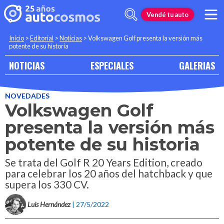
Vendé tu auto
Inicio
>
Editorial
>
Noticias
>
Volkswagen Golf presenta la versión más
potente de su historia
NOTICIAS
ESPECIALES
GALERIAS
NOVEDADES
Volkswagen Golf
presenta la versión más
potente de su historia
Se trata del Golf R 20 Years Edition, creado
para celebrar los 20 años del hatchback y que
supera los 330 CV.
Luis Hernández
| 27/5/2022