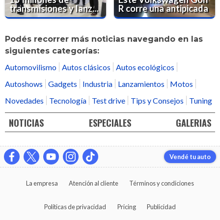
transmisiones y lanz...
R corre una antipicada
Podés recorrer más noticias navegando en las
siguientes categorías:
Automovilismo
Autos clásicos
Autos ecológicos
Autoshows
Gadgets
Industria
Lanzamientos
Motos
Novedades
Tecnología
Test drive
Tips y Consejos
Tuning
NOTICIAS
ESPECIALES
GALERIAS
Vendé tu auto
La empresa
Atención al cliente
Términos y condiciones
Políticas de privacidad
Pricing
Publicidad