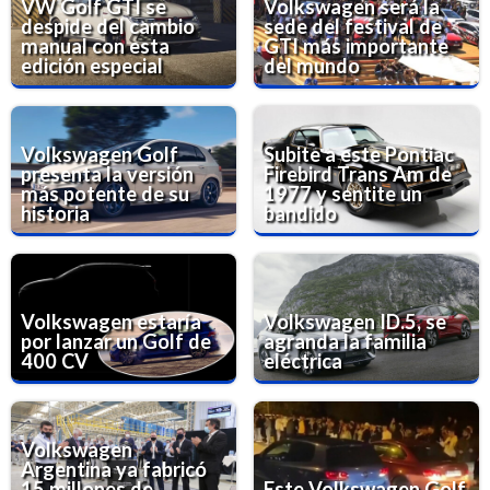
VW Golf GTI se
Volkswagen será la
despide del cambio
sede del festival de
manual con esta
GTI más importante
edición especial
del mundo
Volkswagen Golf
Subite a este Pontiac
presenta la versión
Firebird Trans Am de
más potente de su
1977 y sentite un
historia
bandido
Volkswagen estaría
Volkswagen ID.5, se
por lanzar un Golf de
agranda la familia
400 CV
eléctrica
Volkswagen
Argentina ya fabricó
15 millones de
Este Volkswagen Golf