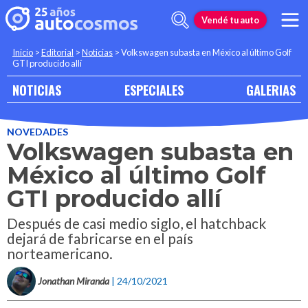
Vendé tu auto
Inicio
>
Editorial
>
Noticias
>
Volkswagen subasta en México al último Golf
GTI producido allí
NOTICIAS
ESPECIALES
GALERIAS
NOVEDADES
Volkswagen subasta en
México al último Golf
GTI producido allí
Después de casi medio siglo, el hatchback
dejará de fabricarse en el país
norteamericano.
Jonathan Miranda
| 24/10/2021