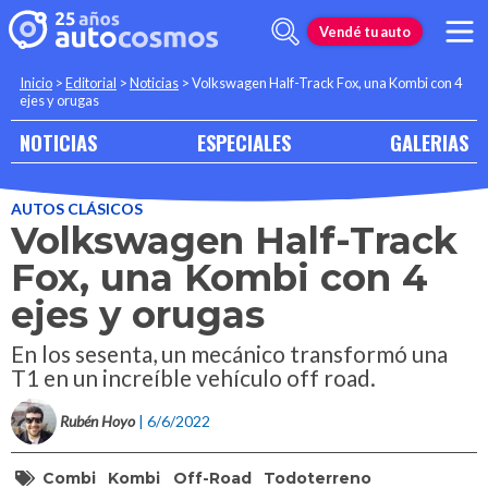
Vendé tu auto
Inicio
>
Editorial
>
Noticias
>
Volkswagen Half-Track Fox, una Kombi con 4
ejes y orugas
NOTICIAS
ESPECIALES
GALERIAS
AUTOS CLÁSICOS
Volkswagen Half-Track
Fox, una Kombi con 4
ejes y orugas
En los sesenta, un mecánico transformó una
T1 en un increíble vehículo off road.
Rubén Hoyo
| 6/6/2022
Combi
Kombi
Off-Road
Todoterreno