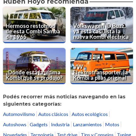
Rubén Hoyo recomienda
Hermoso restomod
Volkswagen ID.Buzz,
de esta Combi Samba
ya está casi lista la
de 1965
nueva Kombi eléctrica
VW
¿Dónde está la última
Elektrotransporter, la
Kombi que se produjo?
Kombi a pilas original
Podés recorrer más noticias navegando en las
siguientes categorías:
Automovilismo
Autos clásicos
Autos ecológicos
Autoshows
Gadgets
Industria
Lanzamientos
Motos
Novedades
Tecnología
Test drive
Tips y Consejos
Tuning