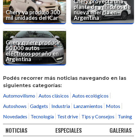
Chery proyecta una
planta de vehículos de
Chery ya produjo 300
nueva energía en
mil unidades del iCar
Argentina
Chery quiere producir
50.000 autos
eléctricos por año en
Argentina
Podés recorrer más noticias navegando en las
siguientes categorías:
Automovilismo
Autos clásicos
Autos ecológicos
Autoshows
Gadgets
Industria
Lanzamientos
Motos
Novedades
Tecnología
Test drive
Tips y Consejos
Tuning
NOTICIAS
ESPECIALES
GALERIAS