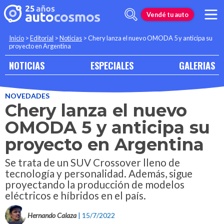
Vendé tu auto
Inicio
>
Editorial
>
Noticias
>
Chery lanza el nuevo OMODA 5 y anticipa su
proyecto en Argentina
NOTICIAS
ESPECIALES
GALERIAS
NOVEDADES
Chery lanza el nuevo
OMODA 5 y anticipa su
proyecto en Argentina
Se trata de un SUV Crossover lleno de
tecnología y personalidad. Además, sigue
proyectando la producción de modelos
eléctricos e híbridos en el país.
Hernando Calaza
| 15/7/2022