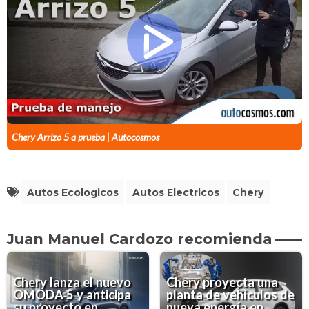
Chery Arrizo 5 a prueba | Autocosmos
Autos Ecologicos
Autos Electricos
Chery
Juan Manuel Cardozo recomienda
Chery lanza el nuevo
Chery proyecta una
OMODA 5 y anticipa
planta de vehículos de
su proyecto en
nueva energía en