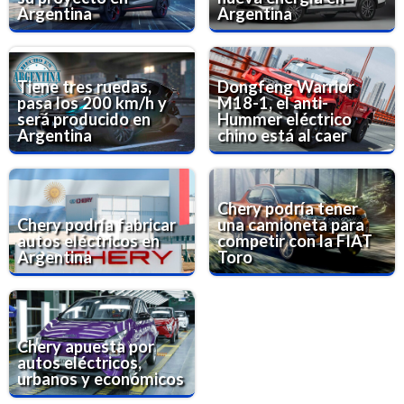
Argentina
Argentina
Tiene tres ruedas,
Dongfeng Warrior
pasa los 200 km/h y
M18-1, el anti-
será producido en
Hummer eléctrico
Argentina
chino está al caer
Chery podría tener
Chery podría fabricar
una camioneta para
autos eléctricos en
competir con la FIAT
Argentina
Toro
Chery apuesta por
autos eléctricos,
urbanos y económicos