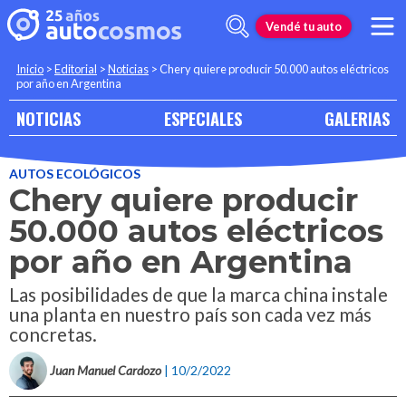
Vendé tu auto
Inicio
>
Editorial
>
Noticias
>
Chery quiere producir 50.000 autos eléctricos
por año en Argentina
NOTICIAS
ESPECIALES
GALERIAS
AUTOS ECOLÓGICOS
Chery quiere producir
50.000 autos eléctricos
por año en Argentina
Las posibilidades de que la marca china instale
una planta en nuestro país son cada vez más
concretas.
Juan Manuel Cardozo
| 10/2/2022