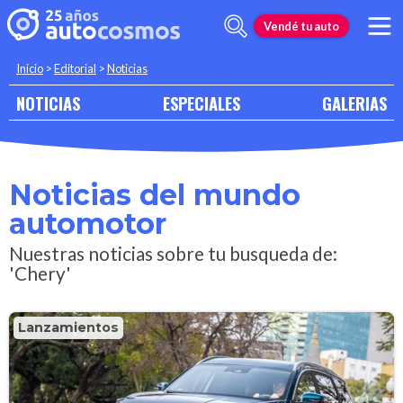
Vendé tu auto
Inicio
>
Editorial
>
Noticias
NOTICIAS
ESPECIALES
GALERIAS
Noticias del mundo
automotor
Nuestras noticias sobre tu busqueda de:
'Chery'
Lanzamientos