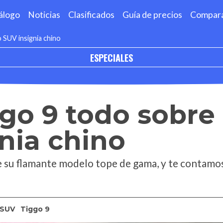
álogo
Noticias
Clasificados
Guía de precios
Compar
 SUV insignia chino
ESPECIALES
go 9 todo sobre
nia chino
e su flamante modelo tope de gama, y te contamo
SUV
Tiggo 9