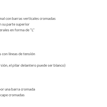
onal con barras verticales cromadas
n su parte superior
erales en forma de “L”
 con líneas de tensión
sión, el pilar delantero puede ser blanco)
por una barra cromada
escape cromadas