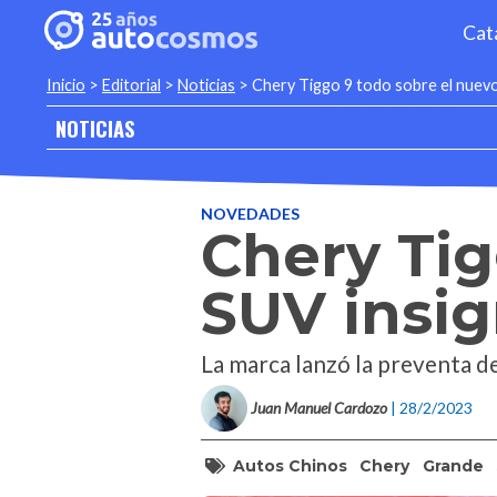
Cat
Inicio
>
Editorial
>
Noticias
>
Chery Tiggo 9 todo sobre el nuevo
NOTICIAS
NOVEDADES
Chery Tig
SUV insig
La marca lanzó la preventa d
Juan Manuel Cardozo
| 28/2/2023
Autos Chinos
Chery
Grande