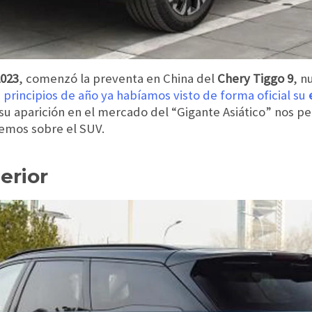
023
, comenzó la preventa en China del
Chery Tiggo 9
, n
 principios de año ya habíamos visto de forma oficial su
 su aparición en el mercado del “Gigante Asiático” nos p
emos sobre el SUV.
erior