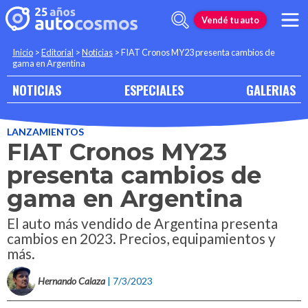
Vendé tu auto
Inicio
>
Editorial
>
Noticias
>
FIAT Cronos MY23 presenta cambios de
gama en Argentina
NOTICIAS
ESPECIALES
GALERIAS
LANZAMIENTOS
FIAT Cronos MY23
presenta cambios de
gama en Argentina
El auto más vendido de Argentina presenta
cambios en 2023. Precios, equipamientos y
más.
Hernando Calaza
| 7/3/2023