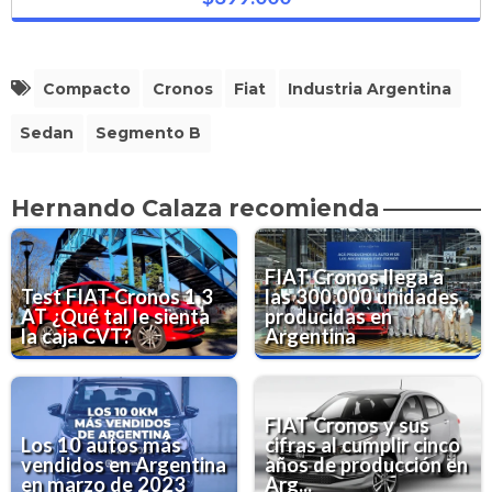
Compacto
Cronos
Fiat
Industria Argentina
Sedan
Segmento B
Hernando Calaza recomienda
FIAT Cronos llega a
Test FIAT Cronos 1.3
las 300.000 unidades
AT ¿Qué tal le sienta
producidas en
la caja CVT?
Argentina
FIAT Cronos y sus
Los 10 autos más
cifras al cumplir cinco
vendidos en Argentina
años de producción en
en marzo de 2023
Arg...