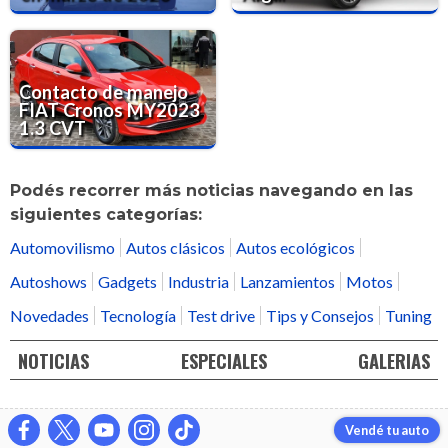
Contacto de manejo
FIAT Cronos MY2023
1.3 CVT
Podés recorrer más noticias navegando en las
siguientes categorías:
Automovilismo
Autos clásicos
Autos ecológicos
Autoshows
Gadgets
Industria
Lanzamientos
Motos
Novedades
Tecnología
Test drive
Tips y Consejos
Tuning
NOTICIAS
ESPECIALES
GALERIAS
Vendé tu auto