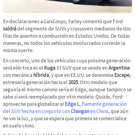
En declaraciones a CarsCoops, Farley comentó que Ford
saldrá
del segmento de SUVs y crossovers medianos de dos
filas de asientos a combustión en Estados Unidos. De todas
maneras, no todos los vehículos involucrados correrán la
misma suerte.
En concreto, uno de los vehículos cuya próxima generación
será eléctrica es el
Kuga
. El SUV que se vende en
Argentina
con mecánica
híbrida
, y que en EE.UU. se denomina
Escape
,
estrenaría generación hacia el
2025
. Otro modelo que
seguiría el mismo camino sería el Edge, aunque tampoco se
sabe si será reemplazado por otro modelo. Quizás, Ford
aproveche para globalizar al
Edge L
, flamante generación
del SUV hecha en conjunto con
Changan
en China
, que aún
no vio la luz, y que se espera que primero se comercialice
en suelo chino.