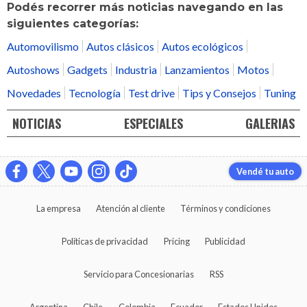
Podés recorrer más noticias navegando en las
siguientes categorías:
Automovilismo
Autos clásicos
Autos ecológicos
Autoshows
Gadgets
Industria
Lanzamientos
Motos
Novedades
Tecnología
Test drive
Tips y Consejos
Tuning
NOTICIAS
ESPECIALES
GALERIAS
Vendé tu auto
La empresa
Atención al cliente
Términos y condiciones
Políticas de privacidad
Pricing
Publicidad
Servicio para Concesionarias
RSS
Argentina
Chile
Colombia
Ecuador
Estados Unidos