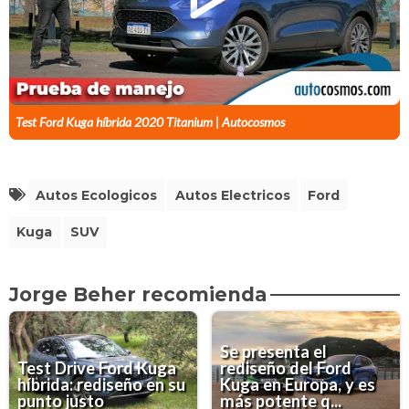
Test Ford Kuga híbrida 2020 Titanium | Autocosmos
Autos Ecologicos
Autos Electricos
Ford
Kuga
SUV
Jorge Beher recomienda
Se presenta el
Test Drive Ford Kuga
rediseño del Ford
híbrida: rediseño en su
Kuga en Europa, y es
punto justo
más potente q...