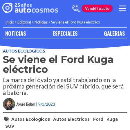
Vendé tu auto
Inicio
>
Editorial
>
Noticias
>
Se viene el Ford Kuga eléctrico
NOTICIAS
ESPECIALES
GALERIAS
AUTOS ECOLÓGICOS
Se viene el Ford Kuga
eléctrico
La marca del óvalo ya está trabajando en la
próxima generación del SUV híbrido, que será
a batería.
Jorge Beher
| 9/3/2023
Autos Ecologicos
Autos Electricos
Ford
Kuga
SUV