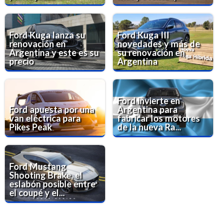
Ford Kuga lanza su
Ford Kuga III
renovación en
novedades y más de
Argentina y este es su
su renovación en
precio
Argentina
Ford invierte en
Ford apuesta por una
Argentina para
van eléctrica para
fabricar los motores
Pikes Peak
de la nueva Ra...
Ford Mustang
Shooting Brake, el
eslabón posible entre
el coupé y el...