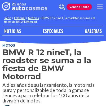
Vendé tu auto
Inicio
>
Editorial
>
Noticias
>
BMW R 12 nineT, la roadster se suma a la
fiesta de BMW Motorrad
NOTICIAS
ESPECIALES
GALERIAS
MOTOS
BMW R 12 nineT, la
roadster se suma a la
fiesta de BMW
Motorrad
A diez años de su lanzamiento, la moto más
pura y personalizable de toda la gama se
renueva para celebrar los 100 años de la
división de motos.