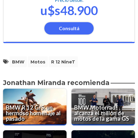
u$s48.900
Consultá
BMW
Motos
R 12 NineT
Jonathan Miranda recomienda
BMW R 12 G/S: un
BMW Motorrad
hermoso homenaje al
alcanza el millón de
pasado
motos de la gama GS