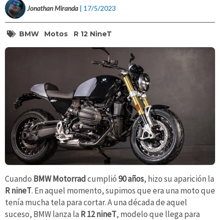
Jonathan Miranda
| 17/5/2023
BMW
Motos
R 12 NineT
Cuando
BMW Motorrad
cumplió
90 años
, hizo su aparición la
R
nineT
. En aquel momento, supimos que era una moto que
tenía mucha tela para cortar. A una década de aquel
suceso, BMW lanza la
R 12 nineT
, modelo que llega para