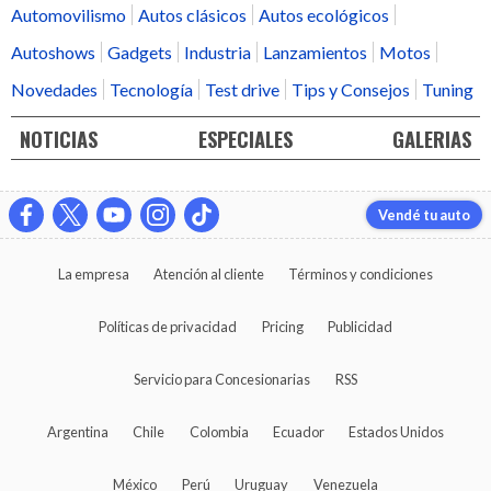
Automovilismo
Autos clásicos
Autos ecológicos
Autoshows
Gadgets
Industria
Lanzamientos
Motos
Novedades
Tecnología
Test drive
Tips y Consejos
Tuning
NOTICIAS
ESPECIALES
GALERIAS
Vendé tu auto
La empresa
Atención al cliente
Términos y condiciones
Políticas de privacidad
Pricing
Publicidad
Servicio para Concesionarias
RSS
Argentina
Chile
Colombia
Ecuador
Estados Unidos
México
Perú
Uruguay
Venezuela