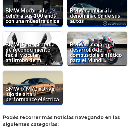
BMW Motorrad
BMW cambiará la
celebra sus 100 años
denominación de sus
con una muestra única
autos
BMW iFace, sistema
BMW trabaja en el
de reconocimiento
desarrollo de
facial y ocular
combustible sintético
antirrobo de m...
para el Mundi...
BMW i7 M70 xDrive,
lujo de alta
performance eléctrica
Podés recorrer más noticias navegando en las
siguientes categorías: