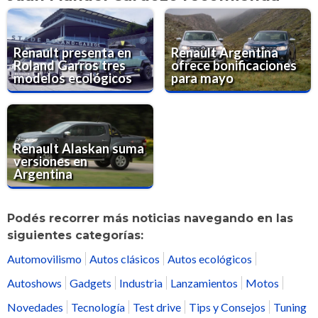
Renault presenta en
Renault Argentina
Roland Garros tres
ofrece bonificaciones
modelos ecológicos
para mayo
Renault Alaskan suma
versiones en
Argentina
Podés recorrer más noticias navegando en las
siguientes categorías:
Automovilismo
Autos clásicos
Autos ecológicos
Autoshows
Gadgets
Industria
Lanzamientos
Motos
Novedades
Tecnología
Test drive
Tips y Consejos
Tuning