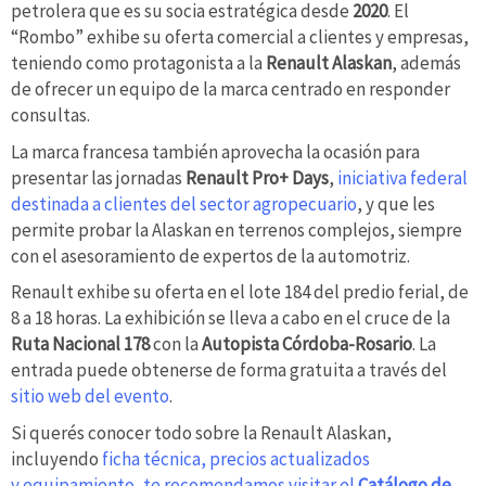
petrolera que es su socia estratégica desde
2020
. El
“Rombo” exhibe su oferta comercial a clientes y empresas,
teniendo como protagonista a la
Renault Alaskan
, además
de ofrecer un equipo de la marca centrado en responder
consultas.
La marca francesa también aprovecha la ocasión para
presentar las jornadas
Renault Pro+ Days
,
iniciativa federal
destinada a clientes del sector agropecuario
, y que les
permite probar la Alaskan en terrenos complejos, siempre
con el asesoramiento de expertos de la automotriz.
Renault exhibe su oferta en el lote 184 del predio ferial, de
8 a 18 horas. La exhibición se lleva a cabo en el cruce de la
Ruta Nacional 178
con la
Autopista Córdoba-Rosario
. La
entrada puede obtenerse de forma gratuita a través del
sitio web del evento
.
Si querés conocer todo sobre la Renault Alaskan,
incluyendo
ficha técnica, precios actualizados
y equipamiento, te recomendamos visitar el
Catálogo de