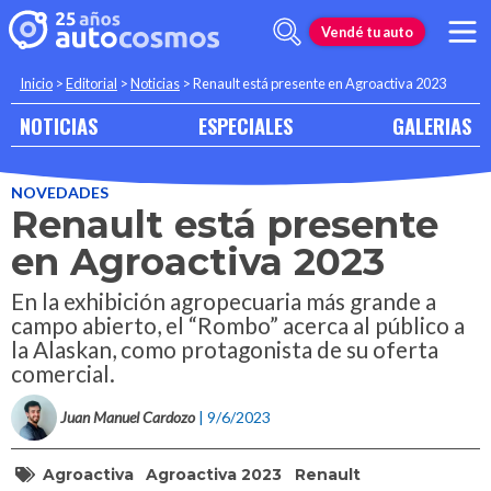
Vendé tu auto
Inicio
>
Editorial
>
Noticias
>
Renault está presente en Agroactiva 2023
NOTICIAS
ESPECIALES
GALERIAS
NOVEDADES
Renault está presente
en Agroactiva 2023
En la exhibición agropecuaria más grande a
campo abierto, el “Rombo” acerca al público a
la Alaskan, como protagonista de su oferta
comercial.
Juan Manuel Cardozo
| 9/6/2023
Agroactiva
Agroactiva 2023
Renault