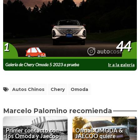
44
1
Galería de Chery Omoda 5 2023 a prueba
Ir a la galería
Autos Chinos
Chery
Omoda
Marcelo Palomino recomienda
Primer contacto con
Oficial: OMODA &
los Omoda y Jaecoo
JAECOO quiere