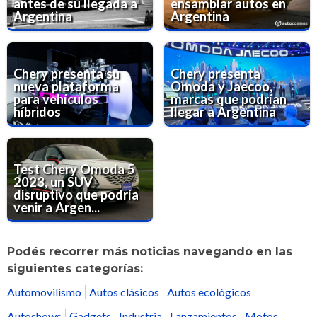
antes de su llegada a
ensamblar autos en
Argentina
Argentina
Chery presenta su
Chery presenta
nueva plataforma
Omoda y Jaecoo,
para vehículos
marcas que podrían
híbridos
llegar a Argentina
Test Chery Omoda 5
2023, un SUV
disruptivo que podría
venir a Argen...
Podés recorrer más noticias navegando en las
siguientes categorías:
Automovilismo
Autos clásicos
Autos ecológicos
Autoshows
Gadgets
Industria
Lanzamientos
Motos