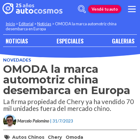
Vendé tu auto
Inicio
>
Editorial
>
Noticias
>
OMODA la marca automotriz china
desembarca en Europa
NOTICIAS
ESPECIALES
GALERIAS
NOVEDADES
OMODA la marca
automotriz china
desembarca en Europa
La firma propiedad de Chery ya ha vendido 70
mil unidades fuera del mercado chino.
Marcelo Palomino
| 31/7/2023
Autos Chinos
Chery
Omoda