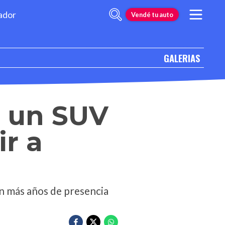
ador
Vendé tu auto
GALERIAS
, un SUV
ir a
on más años de presencia