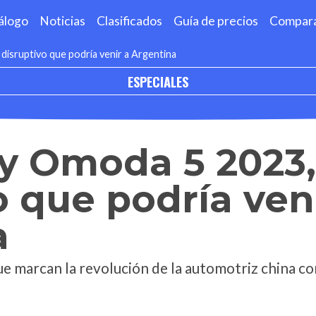
álogo
Noticias
Clasificados
Guía de precios
Compar
isruptivo que podría venir a Argentina
ESPECIALES
ry Omoda 5 2023
o que podría ven
a
ue marcan la revolución de la automotriz china c