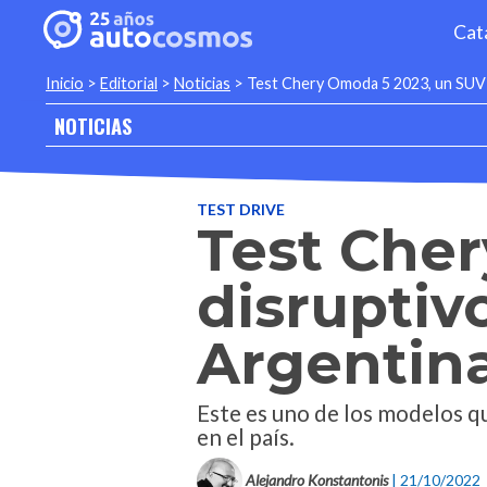
Cat
Inicio
>
Editorial
>
Noticias
>
Test Chery Omoda 5 2023, un SUV d
NOTICIAS
TEST DRIVE
Test Che
disruptiv
Argentin
Este es uno de los modelos q
en el país.
Alejandro Konstantonis
| 21/10/2022