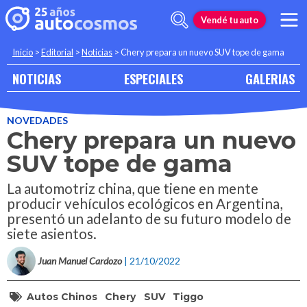
Vendé tu auto
Inicio
>
Editorial
>
Noticias
>
Chery prepara un nuevo SUV tope de gama
NOTICIAS
ESPECIALES
GALERIAS
NOVEDADES
Chery prepara un nuevo
SUV tope de gama
La automotriz china, que tiene en mente
producir vehículos ecológicos en Argentina,
presentó un adelanto de su futuro modelo de
siete asientos.
Juan Manuel Cardozo
| 21/10/2022
Autos Chinos
Chery
SUV
Tiggo