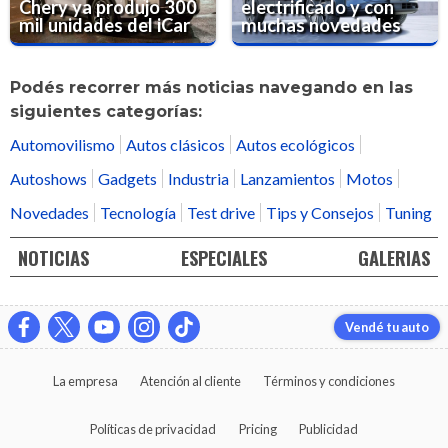
Chery ya produjo 300
electrificado y con
mil unidades del iCar
muchas novedades
Podés recorrer más noticias navegando en las
siguientes categorías:
Automovilismo
Autos clásicos
Autos ecológicos
Autoshows
Gadgets
Industria
Lanzamientos
Motos
Novedades
Tecnología
Test drive
Tips y Consejos
Tuning
NOTICIAS
ESPECIALES
GALERIAS
Vendé tu auto
La empresa
Atención al cliente
Términos y condiciones
Políticas de privacidad
Pricing
Publicidad