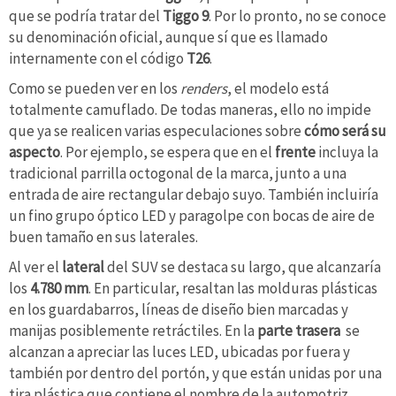
que se podría tratar del
Tiggo 9
. Por lo pronto, no se conoce
su denominación oficial, aunque sí que es llamado
internamente con el código
T26
.
Como se pueden ver en los
renders
, el modelo está
totalmente camuflado. De todas maneras, ello no impide
que ya se realicen varias especulaciones sobre
cómo será su
aspecto
. Por ejemplo, se espera que en el
frente
incluya la
tradicional parrilla octogonal de la marca, junto a una
entrada de aire rectangular debajo suyo. También incluiría
un fino grupo óptico LED y paragolpe con bocas de aire de
buen tamaño en sus laterales.
Al ver el
lateral
del SUV se destaca su largo, que alcanzaría
los
4.780 mm
. En particular, resaltan las molduras plásticas
en los guardabarros, líneas de diseño bien marcadas y
manijas posiblemente retráctiles. En la
parte trasera
se
alcanzan a apreciar las luces LED, ubicadas por fuera y
también por dentro del portón, y que están unidas por una
tira plástica que contiene el nombre de la automotriz.