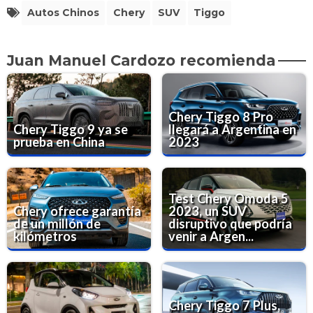
Autos Chinos
Chery
SUV
Tiggo
Juan Manuel Cardozo recomienda
Chery Tiggo 8 Pro
Chery Tiggo 9 ya se
llegará a Argentina en
prueba en China
2023
Test Chery Omoda 5
Chery ofrece garantía
2023, un SUV
de un millón de
disruptivo que podría
kilómetros
venir a Argen...
Chery Tiggo 7 Plus,