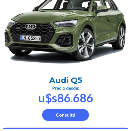
Audi Q5
Precio desde:
u$s86.686
Consultá