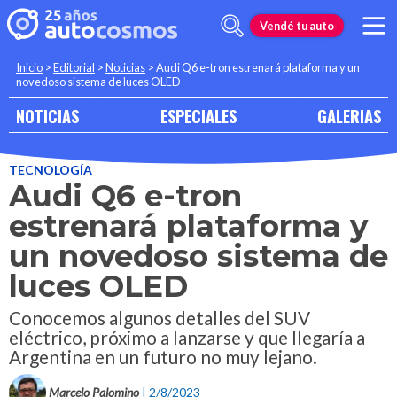
Vendé tu auto
Inicio
>
Editorial
>
Noticias
>
Audi Q6 e-tron estrenará plataforma y un
novedoso sistema de luces OLED
NOTICIAS
ESPECIALES
GALERIAS
TECNOLOGÍA
Audi Q6 e-tron
estrenará plataforma y
un novedoso sistema de
luces OLED
Conocemos algunos detalles del SUV
eléctrico, próximo a lanzarse y que llegaría a
Argentina en un futuro no muy lejano.
Marcelo Palomino
| 2/8/2023