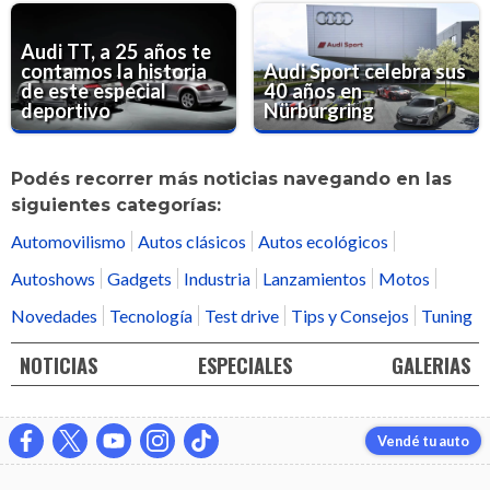
Audi TT, a 25 años te
contamos la historia
Audi Sport celebra sus
de este especial
40 años en
deportivo
Nürburgring
Podés recorrer más noticias navegando en las
siguientes categorías:
Automovilismo
Autos clásicos
Autos ecológicos
Autoshows
Gadgets
Industria
Lanzamientos
Motos
Novedades
Tecnología
Test drive
Tips y Consejos
Tuning
NOTICIAS
ESPECIALES
GALERIAS
Vendé tu auto