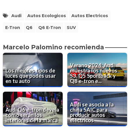
Audi
Autos Ecologicos
Autos Electricos
E-Tron
Q6
Q6 E-Tron
SUV
Marcelo Palomino recomienda
Verano 2024: Audi
Los mejores tipos de
muestra los nuevos
luces que podés usar
S3, Q5 Sportback y
en tu auto
Q8 e-tron e...
Audi se asocia a la
Audi Q6 e-tron devela
china SAIC para
cómo serán los
producir autos
interiores de la marca
eléctricos