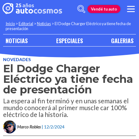
Vendé tu auto
Inicio
>
Editorial
>
Noticias
>
El Dodge Charger Eléctrico ya tiene fecha de
presentación
NOTICIAS
ESPECIALES
GALERIAS
NOVEDADES
El Dodge Charger
Eléctrico ya tiene fecha
de presentación
La espera al fin terminó y en unas semanas el
mundo conocerá al primer muscle car 100%
eléctrico de la historia.
Marco Robles
| 12/2/2024