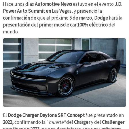
Hace unos días
Automotive News
estuvo en el evento
J.D.
Power Auto Summit en Las Vegas
, y presenció la
confirmación
de que el próximo
5 de marzo,
Dodge
hará la
presentación
del
primer muscle car 100% eléctrico
del
mundo.
El
Dodge Charger Daytona SRT Concept
fue presentado en
2022,
confirmando la "
muerte"
del
Charger
y del
Challenger
para fines de
2023
, que se despidieron con unas
ediciones