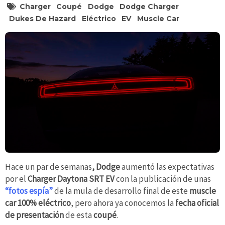
Charger
Coupé
Dodge
Dodge Charger
Dukes De Hazard
Eléctrico
EV
Muscle Car
Hace un par de semanas
, Dodge
aumentó las expectativas
por el
Charger Daytona SRT EV
con la publicación de unas
“fotos espía”
de la mula de desarrollo final de este
muscle
car 100% eléctrico
, pero ahora ya conocemos la
fecha oficial
de presentación
de esta
coupé
.