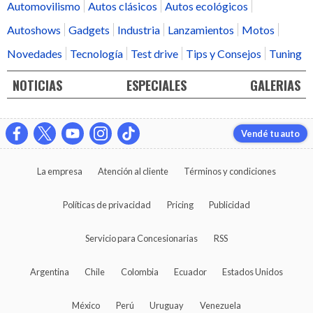
Automovilismo
Autos clásicos
Autos ecológicos
Autoshows
Gadgets
Industria
Lanzamientos
Motos
Novedades
Tecnología
Test drive
Tips y Consejos
Tuning
NOTICIAS
ESPECIALES
GALERIAS
Vendé tu auto
La empresa
Atención al cliente
Términos y condiciones
Políticas de privacidad
Pricing
Publicidad
Servicio para Concesionarias
RSS
Argentina
Chile
Colombia
Ecuador
Estados Unidos
México
Perú
Uruguay
Venezuela