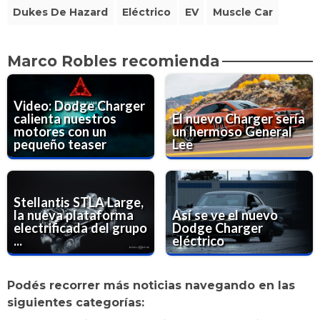
Dukes De Hazard
Eléctrico
EV
Muscle Car
Marco Robles recomienda
Video: Dodge Charger
calienta nuestros
El nuevo Charger sería
motores con un
un hermoso General
pequeño teaser
Lee
Stellantis STLA Large,
la nueva plataforma
Así se ve el nuevo
electrificada del grupo
Dodge Charger
...
eléctrico
Podés recorrer más noticias navegando en las
siguientes categorías: